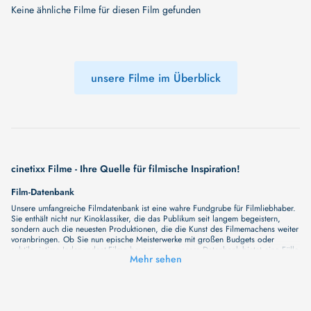
Keine ähnliche Filme für diesen Film gefunden
unsere Filme im Überblick
cinetixx Filme - Ihre Quelle für filmische Inspiration!
Film-Datenbank
Unsere umfangreiche Filmdatenbank ist eine wahre Fundgrube für Filmliebhaber.
Sie enthält nicht nur Kinoklassiker, die das Publikum seit langem begeistern,
sondern auch die neuesten Produktionen, die die Kunst des Filmemachens weiter
voranbringen. Ob Sie nun epische Meisterwerke mit großen Budgets oder
subtile, intime Independent-Filme bevorzugen, unsere Datenbank bietet eine Fülle
Mehr sehen
von Inhalten, die Ihr Herz und Ihren Geist berühren werden. Beim Durchstöbern
unserer Angebote haben Sie die Möglichkeit, eine Vielzahl von Filmgenres zu
entdecken, von Dramen über Komödien und Horrorfilme bis hin zu Romanzen.
Auch die Erkundung verschiedener Regiestile kommt nicht zu kurz, von
klassischen Erzählungen bis hin zu Experimenten mit Form und Inhalt. Wir