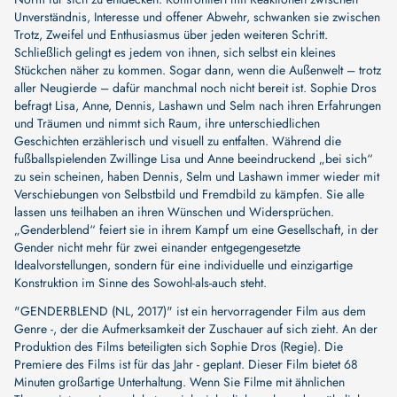
Unverständnis, Interesse und offener Abwehr, schwanken sie zwischen
Trotz, Zweifel und Enthusiasmus über jeden weiteren Schritt.
Schließlich gelingt es jedem von ihnen, sich selbst ein kleines
Stückchen näher zu kommen. Sogar dann, wenn die Außenwelt – trotz
aller Neugierde – dafür manchmal noch nicht bereit ist. Sophie Dros
befragt Lisa, Anne, Dennis, Lashawn und Selm nach ihren Erfahrungen
und Träumen und nimmt sich Raum, ihre unterschiedlichen
Geschichten erzählerisch und visuell zu entfalten. Während die
fußballspielenden Zwillinge Lisa und Anne beeindruckend „bei sich“
zu sein scheinen, haben Dennis, Selm und Lashawn immer wieder mit
Verschiebungen von Selbstbild und Fremdbild zu kämpfen. Sie alle
lassen uns teilhaben an ihren Wünschen und Widersprüchen.
„Genderblend“ feiert sie in ihrem Kampf um eine Gesellschaft, in der
Gender nicht mehr für zwei einander entgegengesetzte
Idealvorstellungen, sondern für eine individuelle und einzigartige
Konstruktion im Sinne des Sowohl-als-auch steht.
"GENDERBLEND (NL, 2017)" ist ein hervorragender Film aus dem
Genre -, der die Aufmerksamkeit der Zuschauer auf sich zieht. An der
Produktion des Films beteiligten sich
Sophie Dros (Regie)
. Die
Premiere des Films ist für das Jahr - geplant. Dieser Film bietet 68
Minuten großartige Unterhaltung. Wenn Sie Filme mit ähnlichen