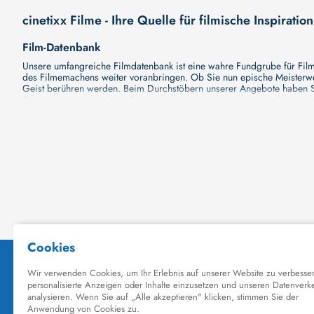
cinetixx Filme - Ihre Quelle für filmische Inspiration
Film-Datenbank
Unsere umfangreiche Filmdatenbank ist eine wahre Fundgrube für Filmli
des Filmemachens weiter voranbringen. Ob Sie nun epische Meisterwerk
Geist berühren werden. Beim Durchstöbern unserer Angebote haben Si
Erkundung verschiedener Regiestile kommt nicht zu kurz, von klassisch
Hollywood-Hits findet. Natürlich gibt es auch diese, aber darüber h
Grund ist cinetixx Filme ein Ort, der eine Fülle von Perspektiven und M
entdecken. Lassen Sie die Kinematographie zu einer noch faszinieren
Schauspieler-Datenbank
Schauspieler sind das Herz und die Seele eines Films. Bei cinetixx Fil
haben, mit wem sie gearbeitet haben und welche Rollen sie gespielt h
ständig aktualisiert. Mit unserer Ressource können Sie die Filmograf
ihre denkwürdigen Auftritte hatten. Ganz gleich, ob Sie sich für gro
in ihre Karriere und ihre Arbeit. cinetixx Filme achtet darauf, dass 
hinzufügen. Mit uns können Sie Ihr Wissen über Ihre Lieblingskünstler
Datenbank mit Schauspielern zu erkunden und ihre außergewöhnliche
Kino-Datenbank
Planen Sie bald einen Kinobesuch? Ob Sie nun Lust auf eine große P
Kinodatenbank finden Sie alle Informationen, die Sie brauchen. Wir vo
Filme zu sehen und Ihre Tickets online zu buchen. Dank unserer Plattf