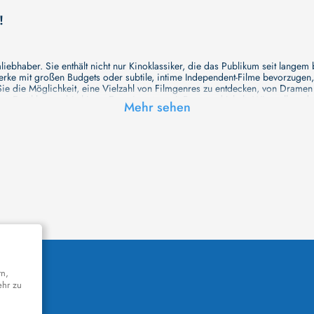
!
ebhaber. Sie enthält nicht nur Kinoklassiker, die das Publikum seit langem
e mit großen Budgets oder subtile, intime Independent-Filme bevorzugen, un
e die Möglichkeit, eine Vielzahl von Filmgenres zu entdecken, von Drame
en Erzählungen bis hin zu Experimenten mit Form und Inhalt. Wir wollen, das
Mehr sehen
inaus bemühen wir uns, Meisterwerke des unabhängigen Kinos zu zeigen, di
öglichkeiten für alle Filmliebhaber bietet. Wir laden Sie ein, unsere Datenb
deren Welt werden, die Sie erkunden können!
me laden wir Sie dazu ein, Informationen über Ihre Lieblingskünstler zu entd
aben. Von den größten Stars der Welt bis hin zu vielversprechenden Talente
ie Ihrer Lieblingsschauspieler erkunden und herausfinden, mit wem sie das 
ße Hollywood-Produktionen oder intimere, unabhängige Filme interessieren, 
unsere Datenbank nicht nur umfassend, sondern auch immer aktuell ist, so da
 und ihr filmisches Schaffen vertiefen, was das Ansehen von Filmen zu einem
n Werke zu entdecken!
remiere in einem hochmodernen Kinosaal haben oder die Atmosphäre eines k
n cinetixx Filme laden Sie ein, sich über das Programm der verschiedenen K
orm können Sie ganz einfach herausfinden, welches Kino in Ihrer Nähe die n