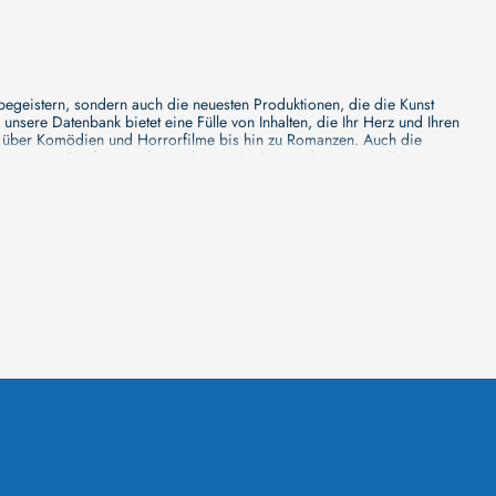
 begeistern, sondern auch die neuesten Produktionen, die die Kunst
sere Datenbank bietet eine Fülle von Inhalten, die Ihr Herz und Ihren
n über Komödien und Horrorfilme bis hin zu Romanzen. Auch die
s unsere Plattform mehr ist als nur ein Ort, an dem man beliebte
e von den Mainstream-Medien oft nicht gewürdigt werden. Aus diesem
ank zu erforschen, neue Titel zu entdecken und versteckte Filmperlen zu
ecken. Bei uns finden Sie heraus, in welchen Filmen sie mitgewirkt
n - unsere Datenbank der Schauspieler ist umfangreich und wird
Vergnügen hatten, zusammenzuarbeiten und in welchen Produktionen sie
unsere Schauspieler-Datenbank bietet Ihnen einen umfassenden Einblick
ss wir regelmäßig neue Informationen über Filme und Schauspieler
 noch faszinierenderen Erlebnis macht. Wir laden Sie ein, unsere
leinen, gemütlichen Kinos erleben möchten, in unserer
inos zu informieren, Ihren Lieblingssaal auszuwählen, die aktuellen
euesten Blockbuster zeigt und welches sich auf die Vorführung von