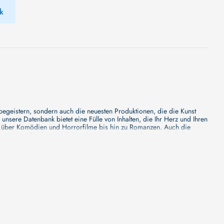
k
 begeistern, sondern auch die neuesten Produktionen, die die Kunst
sere Datenbank bietet eine Fülle von Inhalten, die Ihr Herz und Ihren
n über Komödien und Horrorfilme bis hin zu Romanzen. Auch die
s unsere Plattform mehr ist als nur ein Ort, an dem man beliebte
e von den Mainstream-Medien oft nicht gewürdigt werden. Aus diesem
ank zu erforschen, neue Titel zu entdecken und versteckte Filmperlen zu
ecken. Bei uns finden Sie heraus, in welchen Filmen sie mitgewirkt
n - unsere Datenbank der Schauspieler ist umfangreich und wird
Vergnügen hatten, zusammenzuarbeiten und in welchen Produktionen sie
unsere Schauspieler-Datenbank bietet Ihnen einen umfassenden Einblick
ss wir regelmäßig neue Informationen über Filme und Schauspieler