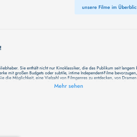
unsere Filme im Überblic
!
ebhaber. Sie enthält nicht nur Kinoklassiker, die das Publikum seit langem
e mit großen Budgets oder subtile, intime Independent-Filme bevorzugen, un
e die Möglichkeit, eine Vielzahl von Filmgenres zu entdecken, von Drame
en Erzählungen bis hin zu Experimenten mit Form und Inhalt. Wir wollen, das
Mehr sehen
inaus bemühen wir uns, Meisterwerke des unabhängigen Kinos zu zeigen, di
öglichkeiten für alle Filmliebhaber bietet. Wir laden Sie ein, unsere Datenb
deren Welt werden, die Sie erkunden können!
me laden wir Sie dazu ein, Informationen über Ihre Lieblingskünstler zu entd
aben. Von den größten Stars der Welt bis hin zu vielversprechenden Talente
ie Ihrer Lieblingsschauspieler erkunden und herausfinden, mit wem sie das 
ße Hollywood-Produktionen oder intimere, unabhängige Filme interessieren, 
unsere Datenbank nicht nur umfassend, sondern auch immer aktuell ist, so da