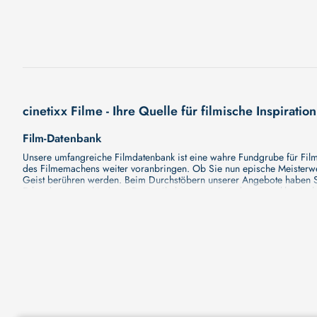
cinetixx Filme - Ihre Quelle für filmische Inspiration
Film-Datenbank
Unsere umfangreiche Filmdatenbank ist eine wahre Fundgrube für Filmli
des Filmemachens weiter voranbringen. Ob Sie nun epische Meisterwerk
Geist berühren werden. Beim Durchstöbern unserer Angebote haben Si
Erkundung verschiedener Regiestile kommt nicht zu kurz, von klassisch
Hollywood-Hits findet. Natürlich gibt es auch diese, aber darüber h
Grund ist cinetixx Filme ein Ort, der eine Fülle von Perspektiven und M
entdecken. Lassen Sie die Kinematographie zu einer noch faszinieren
Schauspieler-Datenbank
Schauspieler sind das Herz und die Seele eines Films. Bei cinetixx Fil
haben, mit wem sie gearbeitet haben und welche Rollen sie gespielt h
ständig aktualisiert. Mit unserer Ressource können Sie die Filmograf
ihre denkwürdigen Auftritte hatten. Ganz gleich, ob Sie sich für gro
in ihre Karriere und ihre Arbeit. cinetixx Filme achtet darauf, dass 