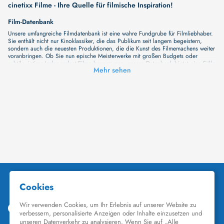
cinetixx Filme - Ihre Quelle für filmische Inspiration!
Film-Datenbank
Unsere umfangreiche Filmdatenbank ist eine wahre Fundgrube für Filmliebhaber.
Sie enthält nicht nur Kinoklassiker, die das Publikum seit langem begeistern,
sondern auch die neuesten Produktionen, die die Kunst des Filmemachens weiter
voranbringen. Ob Sie nun epische Meisterwerke mit großen Budgets oder
subtile, intime Independent-Filme bevorzugen, unsere Datenbank bietet eine Fülle
Mehr sehen
von Inhalten, die Ihr Herz und Ihren Geist berühren werden. Beim Durchstöbern
unserer Angebote haben Sie die Möglichkeit, eine Vielzahl von Filmgenres zu
entdecken, von Dramen über Komödien und Horrorfilme bis hin zu Romanzen.
Auch die Erkundung verschiedener Regiestile kommt nicht zu kurz, von
klassischen Erzählungen bis hin zu Experimenten mit Form und Inhalt. Wir
wollen, dass unsere Plattform mehr ist als nur ein Ort, an dem man beliebte
Hollywood-Hits findet. Natürlich gibt es auch diese, aber darüber hinaus
bemühen wir uns, Meisterwerke des unabhängigen Kinos zu zeigen, die von den
Mainstream-Medien oft nicht gewürdigt werden. Aus diesem Grund ist cinetixx
Filme ein Ort, der eine Fülle von Perspektiven und Möglichkeiten für alle
Filmliebhaber bietet. Wir laden Sie ein, unsere Datenbank zu erforschen, neue
Titel zu entdecken und versteckte Filmperlen zu entdecken. Lassen Sie die
Kinematographie zu einer noch faszinierenderen Welt werden, die Sie erkunden
können!
Schauspieler-Datenbank
Schauspieler sind das Herz und die Seele eines Films. Bei cinetixx Filme laden
wir Sie dazu ein, Informationen über Ihre Lieblingskünstler zu entdecken. Bei uns
finden Sie heraus, in welchen Filmen sie mitgewirkt haben, mit wem sie
gearbeitet haben und welche Rollen sie gespielt haben. Von den größten Stars