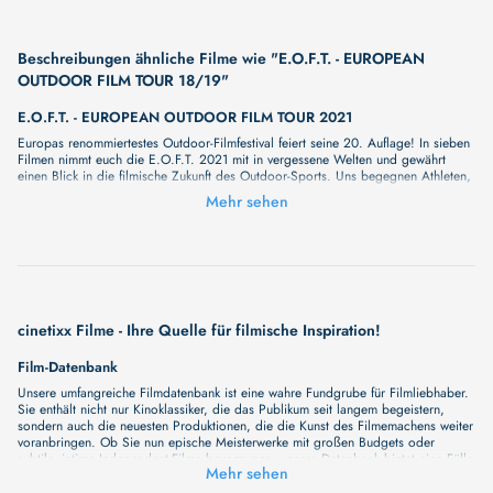
Beschreibungen ähnliche Filme wie "E.O.F.T. - EUROPEAN
OUTDOOR FILM TOUR 18/19"
E.O.F.T. - EUROPEAN OUTDOOR FILM TOUR 2021
Europas renommiertestes Outdoor-Filmfestival feiert seine 20. Auflage! In sieben
Filmen nimmt euch die E.O.F.T. 2021 mit in vergessene Welten und gewährt
einen Blick in die filmische Zukunft des Outdoor-Sports. Uns begegnen Athleten,
die ihr Leben ganz ihrem Entdeckergeist verschrieben haben. Ob im tiefen
Mehr sehen
Dschungel, in eisigen Höhen oder en route einmal rund um die Welt - unsere
Helden zeigen wieviel Inspiration in der Welt da draußen und in uns steckt! Die
Gesamtlaufzeit beträgt 120 Minuten. Das Rezept, welches bereits im Jahr 2001
bei der allerersten Tour überzeugt hat, bleibt unverändert: Authentische
Protagonisten! Echte Emotionen! Packende Abenteuer! THIS IS REAL!
E.O.F.T - EUROPEAN OUTDOOR FILM TOUR CLASSICS OPEN AIR
Bei den E.O.F.T CLASSICS Open Air zeigen wir sieben Filme aus 20 Jahren
cinetixx Filme - Ihre Quelle für filmische Inspiration!
Tourgeschichte. Freut euch auf ein all-female Abenteuer quer durch Baffin Island,
Kyle Dempsters kirgisischen Biketrip oder die zirkusreifen Aktionen der Crew im
Film-Datenbank
Petit Bus Rouge. Begleitet uns an eisige Strände im hohen Norden, in den
mexikanischen Dschungel und quer durchs Reich der Mitte.
Unsere umfangreiche Filmdatenbank ist eine wahre Fundgrube für Filmliebhaber.
E.O.F.T. CLASSICS
Sie enthält nicht nur Kinoklassiker, die das Publikum seit langem begeistern,
sondern auch die neuesten Produktionen, die die Kunst des Filmemachens weiter
Die besten Abenteuer der European Outdoor Film Tour unter freiem Himmel. Bei
voranbringen. Ob Sie nun epische Meisterwerke mit großen Budgets oder
den E.O.F.T. CLASSICS Open Airs zeigen wir sieben Filme aus 20 Jahren
subtile, intime Independent-Filme bevorzugen, unsere Datenbank bietet eine Fülle
Tourgeschichte. Freut euch auf ein all-female Abenteuer quer durch Baffin Island,
Mehr sehen
von Inhalten, die Ihr Herz und Ihren Geist berühren werden. Beim Durchstöbern
Kyle Dempsters kirgisischen Biketrip oder die zirkusreifen Aktionen der Crew im
unserer Angebote haben Sie die Möglichkeit, eine Vielzahl von Filmgenres zu
Petit Bus Rouge. Begleitet uns an eisige Strände im hohen Norden, in den