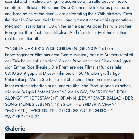
scandal and mischief, taking the audience on a rollercoaster ride of
emotion. In Brixton, Nora and Dora Chance - twin chorus girls born
and bred south of the river – are celebrating their 75th birthday. Over
the river in Chelsea, their father - and greatest actor of his generation -
Melchior Hazard turns 100 on the same day. As does his twin brother
Peregrine. If, in fact, he’s still alive. And if, in truth, Melchior is their
real father after all...
"ANGELA CARTER´S WISE CHILDREN (GB, 2019)" ist ein
hervorragender Film aus dem Genre Musical, der die Aufmerksamkeit
der Zuschauer auf sich zieht. An der Produktion des Films beteiligten
sich
Emma Rice (Regie)
. Die Premiere des Films ist für das Jahr
03.10.2019 geplant. Dieser Film bietet 150 Minuten großartige
Unterhaltung. Wenn Sie Filme mit ähnlichen Themen interessieren,
lohnt es sich sicherlich auch, andere ähnliche Produktionen zu sehen,
wie zum Beispiel
"MAIN VAAPAS AAUNGA"
,
"MERRILY WE ROLL
ALONG"
,
"THE TESTAMENT OF ANN LEE"
,
"POWER BALLAD - DER
SONG MEINES LEBENS"
,
"KISS OF THE SPIDER WOMAN"
,
"MICHAEL"
,
"WICKED: TEIL 2 (SONGS AUF ENGLISCH)"
,
"WICKED: TEIL 2"
.
Galerie