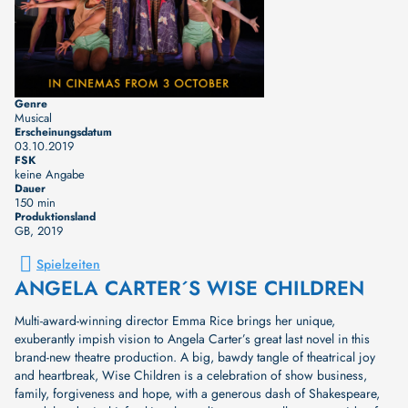
Genre
Musical
Erscheinungsdatum
03.10.2019
FSK
keine Angabe
Dauer
150 min
Produktionsland
GB
, 2019
Spielzeiten
ANGELA CARTER´S WISE CHILDREN
Multi-award-winning director Emma Rice brings her unique,
exuberantly impish vision to Angela Carter’s great last novel in this
brand-new theatre production. A big, bawdy tangle of theatrical joy
and heartbreak, Wise Children is a celebration of show business,
family, forgiveness and hope, with a generous dash of Shakespeare,