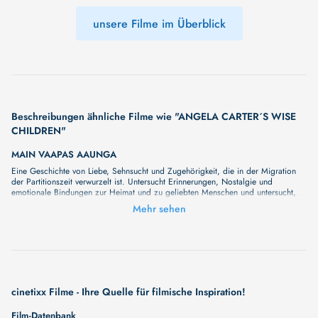
unsere Filme im Überblick
Beschreibungen ähnliche Filme wie "ANGELA CARTER´S WISE
CHILDREN"
MAIN VAAPAS AAUNGA
Eine Geschichte von Liebe, Sehnsucht und Zugehörigkeit, die in der Migration
der Partitionszeit verwurzelt ist. Untersucht Erinnerungen, Nostalgie und
emotionale Bindungen zur Heimat und zu geliebten Menschen und untersucht,
wie die Vergangenheit die Identität prägt und den menschlichen Geist über
Mehr sehen
Generationen hinweg erhält.
MERRILY WE ROLL ALONG
Spanning two decades, MERRILY WE ROLL ALONG traces the complex, often
heartbreaking unravelling of a once-unbreakable friendship between composer
Franklin Shepard and his two closest friends – playwright-lyricist Charley and
writer Mary. But this is no ordinary story. Told in reverse, the film winds
backwards through time, beginning in fractured adulthood and journeying back
cinetixx Filme - Ihre Quelle für filmische Inspiration!
to the bright-eyed optimism of youth – when everything still seemed possible.
Long considered a cult classic ahead of its time, MERRILY WE ROLL ALONG
Film-Datenbank
features some of Stephen Sondheim’s most personal and piercing songs. Now,