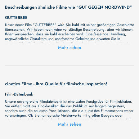
Beschreibungen ähnliche Filme wie "GUT GEGEN NORDWIND"
GUTTERBEE
Unser neuer Film "GUTTERBEE" wird Sie bald mit seiner großartigen Geschichte
überraschen. Wir haben noch keine vollständige Beschreibung, aber wir können
Ihnen versprechen, dass sie bald erscheinen wird. Eine fesselnde Handlung,
ungewöhnliche Charaktere und unerforschte Geheimnisse erwarten Sie in
unserem Film. Bleiben Sie dran für etwas Besonderes - wir werden jede Minute
Mehr sehen
mehr Details enthüllen!
GUTLAND
Zunächst will ihn niemand einstellen, zumal die Erntezeit beinahe vorbei ist.
Doch als er in der Dorfkneipe die Bürgermeistertochter Lucy (Vicky Krieps)
kennenlernt und die Nacht mit ihr verbringt, hat er am nächsten Morgen ein
Jobangebot auf dem Tisch. Langsam lebt sich Jens in Schandelsmillen ein und
auch seine Beziehung zu Lucy wird intensiver, doch die teils aufdringlich
freundlichen Dorfbewohner hält er stets auf Abstand, immer in Sorge, seine
cinetixx Filme - Ihre Quelle für filmische Inspiration!
finstere Vergangenheit könnte entdeckt werden. Doch bald stellt er fest, dass
auch einige seiner Nachbarn ihre dunklen Geheimnisse haben…
Film-Datenbank
GUTTERBALLS
Unsere umfangreiche Filmdatenbank ist eine wahre Fundgrube für Filmliebhaber.
Unser neuer Film "GUTTERBALLS" wird Sie bald mit seiner großartigen
Sie enthält nicht nur Kinoklassiker, die das Publikum seit langem begeistern,
Geschichte überraschen. Wir haben noch keine vollständige Beschreibung, aber
sondern auch die neuesten Produktionen, die die Kunst des Filmemachens weiter
wir können Ihnen versprechen, dass sie bald erscheinen wird. Eine fesselnde
voranbringen. Ob Sie nun epische Meisterwerke mit großen Budgets oder
Handlung, ungewöhnliche Charaktere und unerforschte Geheimnisse erwarten Sie
subtile, intime Independent-Filme bevorzugen, unsere Datenbank bietet eine Fülle
in unserem Film. Bleiben Sie dran für etwas Besonderes - wir werden jede Minute
Mehr sehen
von Inhalten, die Ihr Herz und Ihren Geist berühren werden. Beim Durchstöbern
mehr Details enthüllen!
unserer Angebote haben Sie die Möglichkeit, eine Vielzahl von Filmgenres zu
GUTER JUNGE
entdecken, von Dramen über Komödien und Horrorfilme bis hin zu Romanzen.
Auch die Erkundung verschiedener Regiestile kommt nicht zu kurz, von