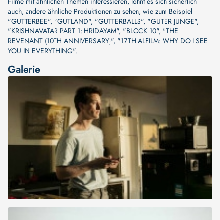
Filme mit ähnlichen Themen interessieren, lohnt es sich sicherlich
auch, andere ähnliche Produktionen zu sehen, wie zum Beispiel
"GUTTERBEE"
,
"GUTLAND"
,
"GUTTERBALLS"
,
"GUTER JUNGE"
,
"KRISHNAVATAR PART 1: HRIDAYAM"
,
"BLOCK 10"
,
"THE
REVENANT (10TH ANNIVERSARY)"
,
"17TH ALFILM: WHY DO I SEE
YOU IN EVERYTHING"
.
Galerie