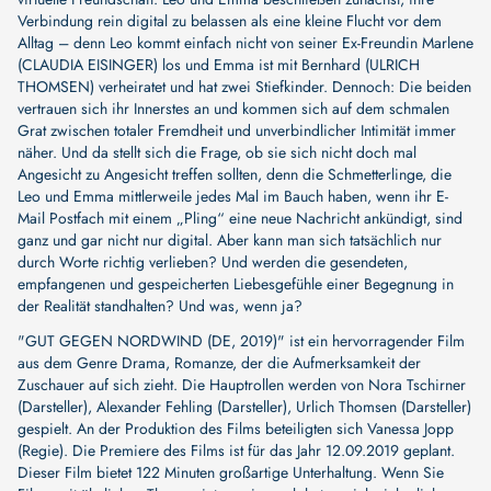
Verbindung rein digital zu belassen als eine kleine Flucht vor dem
Alltag – denn Leo kommt einfach nicht von seiner Ex-Freundin Marlene
(CLAUDIA EISINGER) los und Emma ist mit Bernhard (ULRICH
THOMSEN) verheiratet und hat zwei Stiefkinder. Dennoch: Die beiden
vertrauen sich ihr Innerstes an und kommen sich auf dem schmalen
Grat zwischen totaler Fremdheit und unverbindlicher Intimität immer
näher. Und da stellt sich die Frage, ob sie sich nicht doch mal
Angesicht zu Angesicht treffen sollten, denn die Schmetterlinge, die
Leo und Emma mittlerweile jedes Mal im Bauch haben, wenn ihr E-
Mail Postfach mit einem „Pling“ eine neue Nachricht ankündigt, sind
ganz und gar nicht nur digital. Aber kann man sich tatsächlich nur
durch Worte richtig verlieben? Und werden die gesendeten,
empfangenen und gespeicherten Liebesgefühle einer Begegnung in
der Realität standhalten? Und was, wenn ja?
"GUT GEGEN NORDWIND (DE, 2019)" ist ein hervorragender Film
aus dem Genre Drama, Romanze, der die Aufmerksamkeit der
Zuschauer auf sich zieht. Die Hauptrollen werden von
Nora Tschirner
(Darsteller)
,
Alexander Fehling (Darsteller)
,
Urlich Thomsen (Darsteller)
gespielt. An der Produktion des Films beteiligten sich
Vanessa Jopp
(Regie)
. Die Premiere des Films ist für das Jahr 12.09.2019 geplant.
Dieser Film bietet 122 Minuten großartige Unterhaltung. Wenn Sie