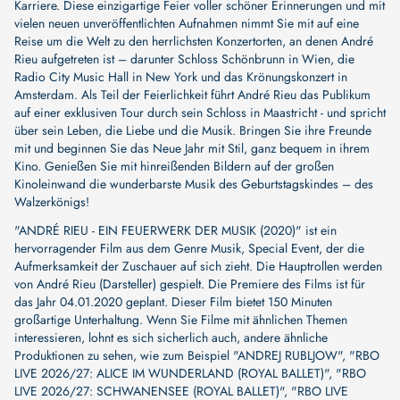
Karriere. Diese einzigartige Feier voller schöner Erinnerungen und mit
vielen neuen unveröffentlichten Aufnahmen nimmt Sie mit auf eine
Reise um die Welt zu den herrlichsten Konzertorten, an denen André
Rieu aufgetreten ist – darunter Schloss Schönbrunn in Wien, die
Radio City Music Hall in New York und das Krönungskonzert in
Amsterdam. Als Teil der Feierlichkeit führt André Rieu das Publikum
auf einer exklusiven Tour durch sein Schloss in Maastricht - und spricht
über sein Leben, die Liebe und die Musik. Bringen Sie ihre Freunde
mit und beginnen Sie das Neue Jahr mit Stil, ganz bequem in ihrem
Kino. Genießen Sie mit hinreißenden Bildern auf der großen
Kinoleinwand die wunderbarste Musik des Geburtstagskindes – des
Walzerkönigs!
"ANDRÉ RIEU - EIN FEUERWERK DER MUSIK (2020)" ist ein
hervorragender Film aus dem Genre Musik, Special Event, der die
Aufmerksamkeit der Zuschauer auf sich zieht. Die Hauptrollen werden
von
André Rieu (Darsteller)
gespielt. Die Premiere des Films ist für
das Jahr 04.01.2020 geplant. Dieser Film bietet 150 Minuten
großartige Unterhaltung. Wenn Sie Filme mit ähnlichen Themen
interessieren, lohnt es sich sicherlich auch, andere ähnliche
Produktionen zu sehen, wie zum Beispiel
"ANDREJ RUBLJOW"
,
"RBO
LIVE 2026/27: ALICE IM WUNDERLAND (ROYAL BALLET)"
,
"RBO
LIVE 2026/27: SCHWANENSEE (ROYAL BALLET)"
,
"RBO LIVE