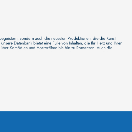
 begeistern, sondern auch die neuesten Produktionen, die die Kunst
sere Datenbank bietet eine Fülle von Inhalten, die Ihr Herz und Ihren
n über Komödien und Horrorfilme bis hin zu Romanzen. Auch die
s unsere Plattform mehr ist als nur ein Ort, an dem man beliebte
e von den Mainstream-Medien oft nicht gewürdigt werden. Aus diesem
ank zu erforschen, neue Titel zu entdecken und versteckte Filmperlen zu
ecken. Bei uns finden Sie heraus, in welchen Filmen sie mitgewirkt
n - unsere Datenbank der Schauspieler ist umfangreich und wird
Vergnügen hatten, zusammenzuarbeiten und in welchen Produktionen sie
unsere Schauspieler-Datenbank bietet Ihnen einen umfassenden Einblick
ss wir regelmäßig neue Informationen über Filme und Schauspieler
 noch faszinierenderen Erlebnis macht. Wir laden Sie ein, unsere
leinen, gemütlichen Kinos erleben möchten, in unserer