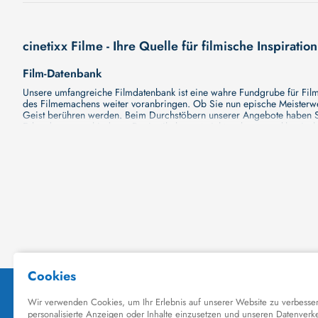
cinetixx Filme - Ihre Quelle für filmische Inspiration
Film-Datenbank
Unsere umfangreiche Filmdatenbank ist eine wahre Fundgrube für Filmli
des Filmemachens weiter voranbringen. Ob Sie nun epische Meisterwerk
Geist berühren werden. Beim Durchstöbern unserer Angebote haben Si
Erkundung verschiedener Regiestile kommt nicht zu kurz, von klassisch
Hollywood-Hits findet. Natürlich gibt es auch diese, aber darüber h
Grund ist cinetixx Filme ein Ort, der eine Fülle von Perspektiven und M
entdecken. Lassen Sie die Kinematographie zu einer noch faszinieren
Schauspieler-Datenbank
Schauspieler sind das Herz und die Seele eines Films. Bei cinetixx Fil
haben, mit wem sie gearbeitet haben und welche Rollen sie gespielt h
ständig aktualisiert. Mit unserer Ressource können Sie die Filmograf
ihre denkwürdigen Auftritte hatten. Ganz gleich, ob Sie sich für gro
in ihre Karriere und ihre Arbeit. cinetixx Filme achtet darauf, dass 
hinzufügen. Mit uns können Sie Ihr Wissen über Ihre Lieblingskünstler
Datenbank mit Schauspielern zu erkunden und ihre außergewöhnliche
Kino-Datenbank
Planen Sie bald einen Kinobesuch? Ob Sie nun Lust auf eine große P