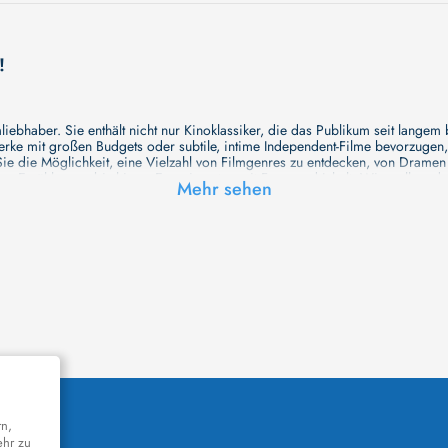
!
ebhaber. Sie enthält nicht nur Kinoklassiker, die das Publikum seit langem
e mit großen Budgets oder subtile, intime Independent-Filme bevorzugen, un
e die Möglichkeit, eine Vielzahl von Filmgenres zu entdecken, von Drame
en Erzählungen bis hin zu Experimenten mit Form und Inhalt. Wir wollen, das
Mehr sehen
inaus bemühen wir uns, Meisterwerke des unabhängigen Kinos zu zeigen, di
öglichkeiten für alle Filmliebhaber bietet. Wir laden Sie ein, unsere Datenb
deren Welt werden, die Sie erkunden können!
me laden wir Sie dazu ein, Informationen über Ihre Lieblingskünstler zu entd
aben. Von den größten Stars der Welt bis hin zu vielversprechenden Talente
ie Ihrer Lieblingsschauspieler erkunden und herausfinden, mit wem sie das 
ße Hollywood-Produktionen oder intimere, unabhängige Filme interessieren, 
unsere Datenbank nicht nur umfassend, sondern auch immer aktuell ist, so da
 und ihr filmisches Schaffen vertiefen, was das Ansehen von Filmen zu einem
n Werke zu entdecken!
remiere in einem hochmodernen Kinosaal haben oder die Atmosphäre eines k