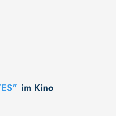
YES"
im Kino