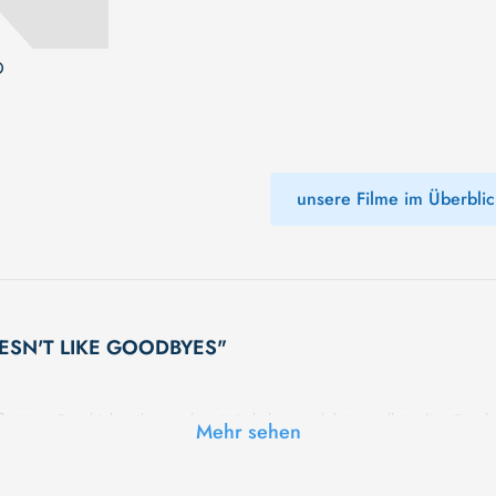
O
unsere Filme im Überblic
DOESN'T LIKE GOODBYES"
rtigen Geschichte überraschen. Wir haben noch keine vollständige Beschre
Mehr sehen
schte Geheimnisse erwarten Sie in unserem Film. Bleiben Sie dran für etwas