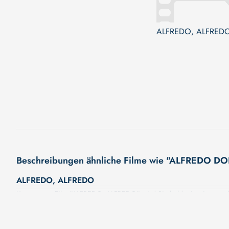
ALFREDO, ALFRED
Beschreibungen ähnliche Filme wie "ALFREDO 
ALFREDO, ALFREDO
Unser neuer Film "ALFREDO, ALFREDO" wird Sie bald mit seiner großa
wird. Eine fesselnde Handlung, ungewöhnliche Charaktere und unerfor