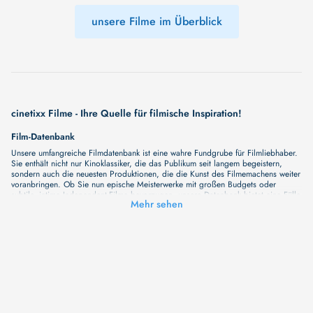
unsere Filme im Überblick
cinetixx Filme - Ihre Quelle für filmische Inspiration!
Film-Datenbank
Unsere umfangreiche Filmdatenbank ist eine wahre Fundgrube für Filmliebhaber.
Sie enthält nicht nur Kinoklassiker, die das Publikum seit langem begeistern,
sondern auch die neuesten Produktionen, die die Kunst des Filmemachens weiter
voranbringen. Ob Sie nun epische Meisterwerke mit großen Budgets oder
subtile, intime Independent-Filme bevorzugen, unsere Datenbank bietet eine Fülle
Mehr sehen
von Inhalten, die Ihr Herz und Ihren Geist berühren werden. Beim Durchstöbern
unserer Angebote haben Sie die Möglichkeit, eine Vielzahl von Filmgenres zu
entdecken, von Dramen über Komödien und Horrorfilme bis hin zu Romanzen.
Auch die Erkundung verschiedener Regiestile kommt nicht zu kurz, von
klassischen Erzählungen bis hin zu Experimenten mit Form und Inhalt. Wir
wollen, dass unsere Plattform mehr ist als nur ein Ort, an dem man beliebte
Hollywood-Hits findet. Natürlich gibt es auch diese, aber darüber hinaus
bemühen wir uns, Meisterwerke des unabhängigen Kinos zu zeigen, die von den
Mainstream-Medien oft nicht gewürdigt werden. Aus diesem Grund ist cinetixx
Filme ein Ort, der eine Fülle von Perspektiven und Möglichkeiten für alle
Filmliebhaber bietet. Wir laden Sie ein, unsere Datenbank zu erforschen, neue