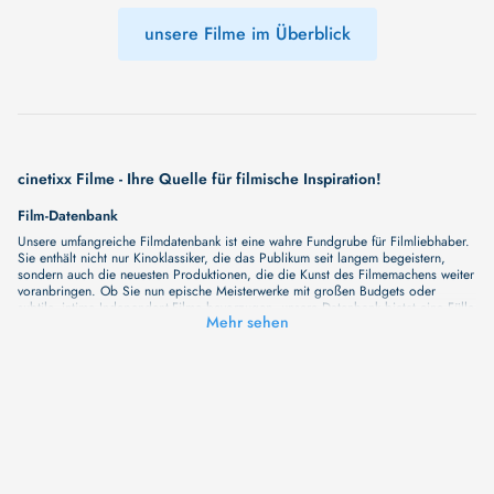
unsere Filme im Überblick
cinetixx Filme - Ihre Quelle für filmische Inspiration!
Film-Datenbank
Unsere umfangreiche Filmdatenbank ist eine wahre Fundgrube für Filmliebhaber.
Sie enthält nicht nur Kinoklassiker, die das Publikum seit langem begeistern,
sondern auch die neuesten Produktionen, die die Kunst des Filmemachens weiter
voranbringen. Ob Sie nun epische Meisterwerke mit großen Budgets oder
subtile, intime Independent-Filme bevorzugen, unsere Datenbank bietet eine Fülle
Mehr sehen
von Inhalten, die Ihr Herz und Ihren Geist berühren werden. Beim Durchstöbern
unserer Angebote haben Sie die Möglichkeit, eine Vielzahl von Filmgenres zu
entdecken, von Dramen über Komödien und Horrorfilme bis hin zu Romanzen.
Auch die Erkundung verschiedener Regiestile kommt nicht zu kurz, von
klassischen Erzählungen bis hin zu Experimenten mit Form und Inhalt. Wir
wollen, dass unsere Plattform mehr ist als nur ein Ort, an dem man beliebte
Hollywood-Hits findet. Natürlich gibt es auch diese, aber darüber hinaus
bemühen wir uns, Meisterwerke des unabhängigen Kinos zu zeigen, die von den
Mainstream-Medien oft nicht gewürdigt werden. Aus diesem Grund ist cinetixx
Filme ein Ort, der eine Fülle von Perspektiven und Möglichkeiten für alle
Filmliebhaber bietet. Wir laden Sie ein, unsere Datenbank zu erforschen, neue