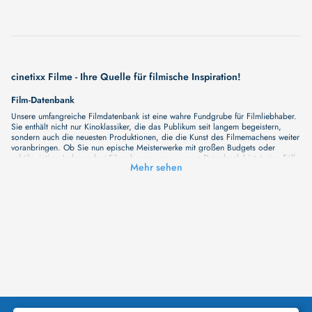
vertrieben von dem Land, das einmal ihnen gehörte. Es ist dieses perspektivlose
Leben, das viele junge Guarani in den Selbstmord treibt. Und es ist ein solcher
Selbstmord, der die Revolution eines Stammes auslöst¿
cinetixx Filme - Ihre Quelle für filmische Inspiration!
Film-Datenbank
Unsere umfangreiche Filmdatenbank ist eine wahre Fundgrube für Filmliebhaber.
Sie enthält nicht nur Kinoklassiker, die das Publikum seit langem begeistern,
sondern auch die neuesten Produktionen, die die Kunst des Filmemachens weiter
voranbringen. Ob Sie nun epische Meisterwerke mit großen Budgets oder
subtile, intime Independent-Filme bevorzugen, unsere Datenbank bietet eine Fülle
Mehr sehen
von Inhalten, die Ihr Herz und Ihren Geist berühren werden. Beim Durchstöbern
unserer Angebote haben Sie die Möglichkeit, eine Vielzahl von Filmgenres zu
entdecken, von Dramen über Komödien und Horrorfilme bis hin zu Romanzen.
Auch die Erkundung verschiedener Regiestile kommt nicht zu kurz, von
klassischen Erzählungen bis hin zu Experimenten mit Form und Inhalt. Wir
wollen, dass unsere Plattform mehr ist als nur ein Ort, an dem man beliebte
Hollywood-Hits findet. Natürlich gibt es auch diese, aber darüber hinaus
bemühen wir uns, Meisterwerke des unabhängigen Kinos zu zeigen, die von den
Mainstream-Medien oft nicht gewürdigt werden. Aus diesem Grund ist cinetixx
Filme ein Ort, der eine Fülle von Perspektiven und Möglichkeiten für alle
Filmliebhaber bietet. Wir laden Sie ein, unsere Datenbank zu erforschen, neue
Titel zu entdecken und versteckte Filmperlen zu entdecken. Lassen Sie die
Kinematographie zu einer noch faszinierenderen Welt werden, die Sie erkunden
können!