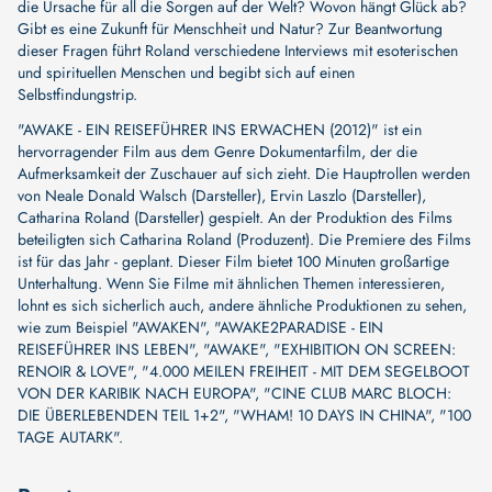
die Ursache für all die Sorgen auf der Welt? Wovon hängt Glück ab?
Gibt es eine Zukunft für Menschheit und Natur? Zur Beantwortung
dieser Fragen führt Roland verschiedene Interviews mit esoterischen
und spirituellen Menschen und begibt sich auf einen
Selbstfindungstrip.
"AWAKE - EIN REISEFÜHRER INS ERWACHEN (2012)" ist ein
hervorragender Film aus dem Genre Dokumentarfilm, der die
Aufmerksamkeit der Zuschauer auf sich zieht. Die Hauptrollen werden
von
Neale Donald Walsch (Darsteller)
,
Ervin Laszlo (Darsteller)
,
Catharina Roland (Darsteller)
gespielt. An der Produktion des Films
beteiligten sich
Catharina Roland (Produzent)
. Die Premiere des Films
ist für das Jahr - geplant. Dieser Film bietet 100 Minuten großartige
Unterhaltung. Wenn Sie Filme mit ähnlichen Themen interessieren,
lohnt es sich sicherlich auch, andere ähnliche Produktionen zu sehen,
wie zum Beispiel
"AWAKEN"
,
"AWAKE2PARADISE - EIN
REISEFÜHRER INS LEBEN"
,
"AWAKE"
,
"EXHIBITION ON SCREEN:
RENOIR & LOVE"
,
"4.000 MEILEN FREIHEIT - MIT DEM SEGELBOOT
VON DER KARIBIK NACH EUROPA"
,
"CINE CLUB MARC BLOCH:
DIE ÜBERLEBENDEN TEIL 1+2"
,
"WHAM! 10 DAYS IN CHINA"
,
"100
TAGE AUTARK"
.