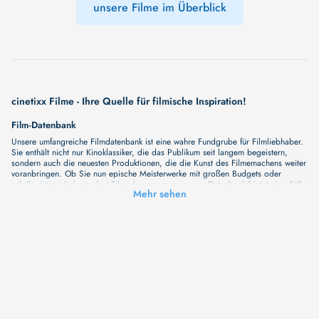
unsere Filme im Überblick
cinetixx Filme - Ihre Quelle für filmische Inspiration!
Film-Datenbank
Unsere umfangreiche Filmdatenbank ist eine wahre Fundgrube für Filmliebhaber.
Sie enthält nicht nur Kinoklassiker, die das Publikum seit langem begeistern,
sondern auch die neuesten Produktionen, die die Kunst des Filmemachens weiter
voranbringen. Ob Sie nun epische Meisterwerke mit großen Budgets oder
subtile, intime Independent-Filme bevorzugen, unsere Datenbank bietet eine Fülle
Mehr sehen
von Inhalten, die Ihr Herz und Ihren Geist berühren werden. Beim Durchstöbern
unserer Angebote haben Sie die Möglichkeit, eine Vielzahl von Filmgenres zu
entdecken, von Dramen über Komödien und Horrorfilme bis hin zu Romanzen.
Auch die Erkundung verschiedener Regiestile kommt nicht zu kurz, von
klassischen Erzählungen bis hin zu Experimenten mit Form und Inhalt. Wir
wollen, dass unsere Plattform mehr ist als nur ein Ort, an dem man beliebte
Hollywood-Hits findet. Natürlich gibt es auch diese, aber darüber hinaus
bemühen wir uns, Meisterwerke des unabhängigen Kinos zu zeigen, die von den
Mainstream-Medien oft nicht gewürdigt werden. Aus diesem Grund ist cinetixx
Filme ein Ort, der eine Fülle von Perspektiven und Möglichkeiten für alle
Filmliebhaber bietet. Wir laden Sie ein, unsere Datenbank zu erforschen, neue
Titel zu entdecken und versteckte Filmperlen zu entdecken. Lassen Sie die