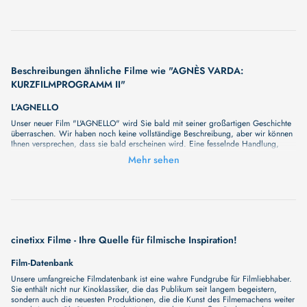
Beschreibungen ähnliche Filme wie "AGNÈS VARDA:
KURZFILMPROGRAMM II"
L'AGNELLO
Unser neuer Film "L'AGNELLO" wird Sie bald mit seiner großartigen Geschichte
überraschen. Wir haben noch keine vollständige Beschreibung, aber wir können
Ihnen versprechen, dass sie bald erscheinen wird. Eine fesselnde Handlung,
ungewöhnliche Charaktere und unerforschte Geheimnisse erwarten Sie in
Mehr sehen
unserem Film. Bleiben Sie dran für etwas Besonderes - wir werden jede Minute
mehr Details enthüllen!
AGNES
Unser neuer Film "AGNES" wird Sie bald mit seiner großartigen Geschichte
überraschen. Wir haben noch keine vollständige Beschreibung, aber wir können
Ihnen versprechen, dass sie bald erscheinen wird. Eine fesselnde Handlung,
ungewöhnliche Charaktere und unerforschte Geheimnisse erwarten Sie in
cinetixx Filme - Ihre Quelle für filmische Inspiration!
unserem Film. Bleiben Sie dran für etwas Besonderes - wir werden jede Minute
mehr Details enthüllen!
Film-Datenbank
Unsere umfangreiche Filmdatenbank ist eine wahre Fundgrube für Filmliebhaber.
Sie enthält nicht nur Kinoklassiker, die das Publikum seit langem begeistern,
sondern auch die neuesten Produktionen, die die Kunst des Filmemachens weiter