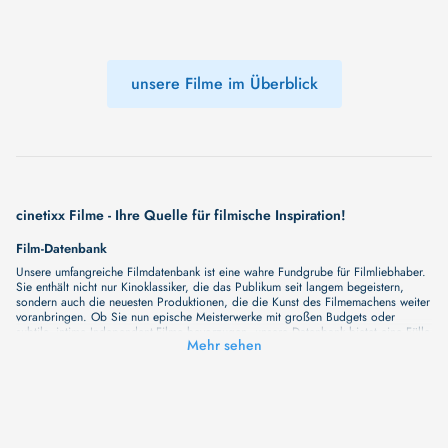
unsere Filme im Überblick
cinetixx Filme - Ihre Quelle für filmische Inspiration!
Film-Datenbank
Unsere umfangreiche Filmdatenbank ist eine wahre Fundgrube für Filmliebhaber.
Sie enthält nicht nur Kinoklassiker, die das Publikum seit langem begeistern,
sondern auch die neuesten Produktionen, die die Kunst des Filmemachens weiter
voranbringen. Ob Sie nun epische Meisterwerke mit großen Budgets oder
subtile, intime Independent-Filme bevorzugen, unsere Datenbank bietet eine Fülle
Mehr sehen
von Inhalten, die Ihr Herz und Ihren Geist berühren werden. Beim Durchstöbern
unserer Angebote haben Sie die Möglichkeit, eine Vielzahl von Filmgenres zu
entdecken, von Dramen über Komödien und Horrorfilme bis hin zu Romanzen.
Auch die Erkundung verschiedener Regiestile kommt nicht zu kurz, von
klassischen Erzählungen bis hin zu Experimenten mit Form und Inhalt. Wir
wollen, dass unsere Plattform mehr ist als nur ein Ort, an dem man beliebte
Hollywood-Hits findet. Natürlich gibt es auch diese, aber darüber hinaus