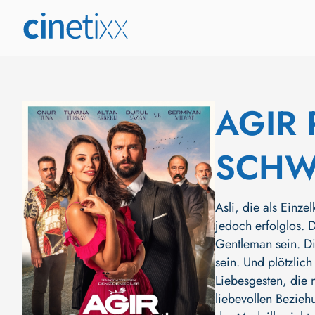
AGIR 
SCHW
Asli, die als Einz
jedoch erfolglos. 
Gentleman sein. Di
sein. Und plötzlic
Liebesgesten, die 
liebevollen Bezieh