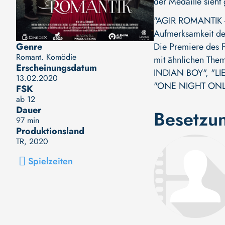
der Medaille sieht
"AGIR ROMANTIK -
Aufmerksamkeit der
Genre
Die Premiere des F
Romant. Komödie
mit ähnlichen Them
Erscheinungsdatum
INDIAN BOY"
,
"LI
13.02.2020
"ONE NIGHT ONL
FSK
ab 12
Dauer
Besetzu
97 min
Produktionsland
TR
, 2020
Spielzeiten