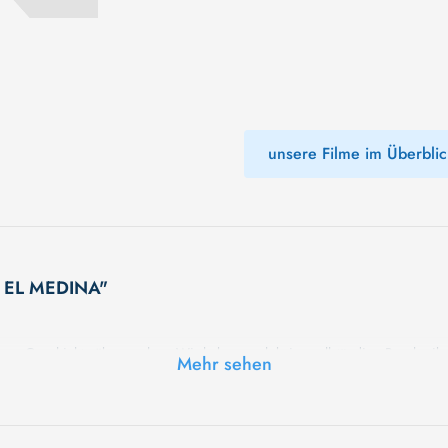
unsere Filme im Überblic
M EL MEDINA"
gen Geschichte überraschen. Wir haben noch keine vollständige Beschreibu
Mehr sehen
schte Geheimnisse erwarten Sie in unserem Film. Bleiben Sie dran für etwas