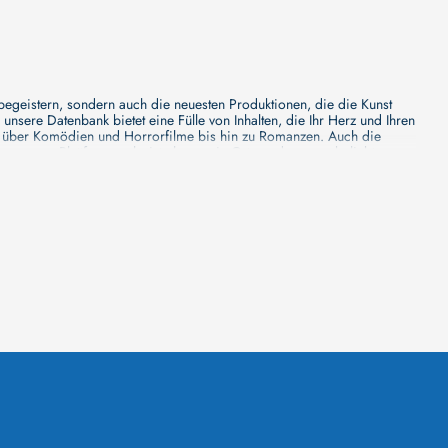
 begeistern, sondern auch die neuesten Produktionen, die die Kunst
sere Datenbank bietet eine Fülle von Inhalten, die Ihr Herz und Ihren
n über Komödien und Horrorfilme bis hin zu Romanzen. Auch die
s unsere Plattform mehr ist als nur ein Ort, an dem man beliebte
e von den Mainstream-Medien oft nicht gewürdigt werden. Aus diesem
ank zu erforschen, neue Titel zu entdecken und versteckte Filmperlen zu
ecken. Bei uns finden Sie heraus, in welchen Filmen sie mitgewirkt
n - unsere Datenbank der Schauspieler ist umfangreich und wird
Vergnügen hatten, zusammenzuarbeiten und in welchen Produktionen sie
unsere Schauspieler-Datenbank bietet Ihnen einen umfassenden Einblick
ss wir regelmäßig neue Informationen über Filme und Schauspieler
 noch faszinierenderen Erlebnis macht. Wir laden Sie ein, unsere
leinen, gemütlichen Kinos erleben möchten, in unserer
inos zu informieren, Ihren Lieblingssaal auszuwählen, die aktuellen
euesten Blockbuster zeigt und welches sich auf die Vorführung von