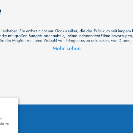
!
ebhaber. Sie enthält nicht nur Kinoklassiker, die das Publikum seit langem
e mit großen Budgets oder subtile, intime Independent-Filme bevorzugen, un
e die Möglichkeit, eine Vielzahl von Filmgenres zu entdecken, von Drame
en Erzählungen bis hin zu Experimenten mit Form und Inhalt. Wir wollen, das
Mehr sehen
inaus bemühen wir uns, Meisterwerke des unabhängigen Kinos zu zeigen, di
öglichkeiten für alle Filmliebhaber bietet. Wir laden Sie ein, unsere Datenb
deren Welt werden, die Sie erkunden können!
me laden wir Sie dazu ein, Informationen über Ihre Lieblingskünstler zu entd
aben. Von den größten Stars der Welt bis hin zu vielversprechenden Talente
ie Ihrer Lieblingsschauspieler erkunden und herausfinden, mit wem sie das 
ße Hollywood-Produktionen oder intimere, unabhängige Filme interessieren, 
unsere Datenbank nicht nur umfassend, sondern auch immer aktuell ist, so da
 und ihr filmisches Schaffen vertiefen, was das Ansehen von Filmen zu einem
n Werke zu entdecken!
remiere in einem hochmodernen Kinosaal haben oder die Atmosphäre eines k
n cinetixx Filme laden Sie ein, sich über das Programm der verschiedenen K
orm können Sie ganz einfach herausfinden, welches Kino in Ihrer Nähe die n