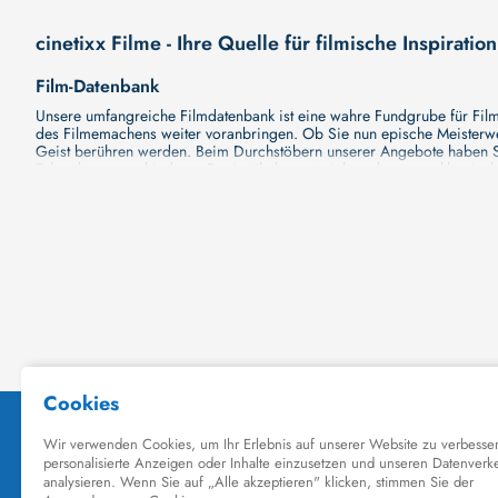
cinetixx Filme - Ihre Quelle für filmische Inspiration
Film-Datenbank
Unsere umfangreiche Filmdatenbank ist eine wahre Fundgrube für Filmli
des Filmemachens weiter voranbringen. Ob Sie nun epische Meisterwerk
Geist berühren werden. Beim Durchstöbern unserer Angebote haben Si
Erkundung verschiedener Regiestile kommt nicht zu kurz, von klassisch
Hollywood-Hits findet. Natürlich gibt es auch diese, aber darüber h
Grund ist cinetixx Filme ein Ort, der eine Fülle von Perspektiven und M
entdecken. Lassen Sie die Kinematographie zu einer noch faszinieren
Schauspieler-Datenbank
Schauspieler sind das Herz und die Seele eines Films. Bei cinetixx Fil
haben, mit wem sie gearbeitet haben und welche Rollen sie gespielt h
ständig aktualisiert. Mit unserer Ressource können Sie die Filmograf
ihre denkwürdigen Auftritte hatten. Ganz gleich, ob Sie sich für gro
in ihre Karriere und ihre Arbeit. cinetixx Filme achtet darauf, dass 
hinzufügen. Mit uns können Sie Ihr Wissen über Ihre Lieblingskünstler
Datenbank mit Schauspielern zu erkunden und ihre außergewöhnliche
Kino-Datenbank
Planen Sie bald einen Kinobesuch? Ob Sie nun Lust auf eine große P
Kinodatenbank finden Sie alle Informationen, die Sie brauchen. Wir vo
Filme zu sehen und Ihre Tickets online zu buchen. Dank unserer Plattf