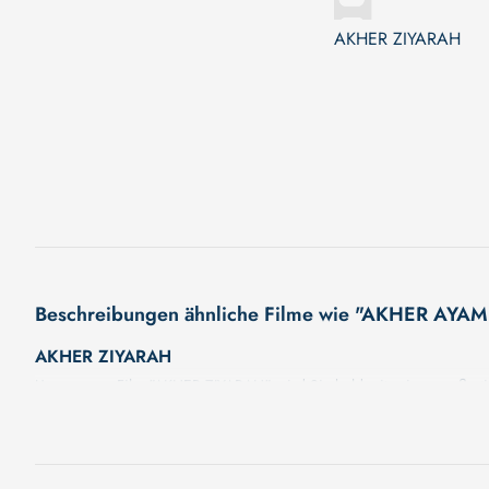
AKHER ZIYARAH
Beschreibungen ähnliche Filme wie "AKHER AYA
AKHER ZIYARAH
Unser neuer Film "AKHER ZIYARAH" wird Sie bald mit seiner großarti
wird. Eine fesselnde Handlung, ungewöhnliche Charaktere und unerfor