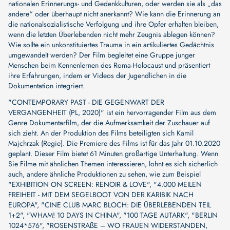
nationalen Erinnerungs- und Gedenkkulturen, oder werden sie als „das
andere“ oder überhaupt nicht anerkannt? Wie kann die Erinnerung an
die nationalsozialistische Verfolgung und ihre Opfer erhalten bleiben,
wenn die letzten Überlebenden nicht mehr Zeugnis ablegen können?
Wie sollte ein unkonstituiertes Trauma in ein artikuliertes Gedächtnis
umgewandelt werden? Der Film begleitet eine Gruppe junger
Menschen beim Kennenlernen des Roma-Holocaust und präsentiert
ihre Erfahrungen, indem er Videos der Jugendlichen in die
Dokumentation integriert.
"CONTEMPORARY PAST - DIE GEGENWART DER
VERGANGENHEIT (PL, 2020)" ist ein hervorragender Film aus dem
Genre Dokumentarfilm, der die Aufmerksamkeit der Zuschauer auf
sich zieht. An der Produktion des Films beteiligten sich
Kamil
Majchrzak (Regie)
. Die Premiere des Films ist für das Jahr 01.10.2020
geplant. Dieser Film bietet 61 Minuten großartige Unterhaltung. Wenn
Sie Filme mit ähnlichen Themen interessieren, lohnt es sich sicherlich
auch, andere ähnliche Produktionen zu sehen, wie zum Beispiel
"EXHIBITION ON SCREEN: RENOIR & LOVE"
,
"4.000 MEILEN
FREIHEIT - MIT DEM SEGELBOOT VON DER KARIBIK NACH
EUROPA"
,
"CINE CLUB MARC BLOCH: DIE ÜBERLEBENDEN TEIL
1+2"
,
"WHAM! 10 DAYS IN CHINA"
,
"100 TAGE AUTARK"
,
"BERLIN
1024*576"
,
"ROSENSTRAßE – WO FRAUEN WIDERSTANDEN,