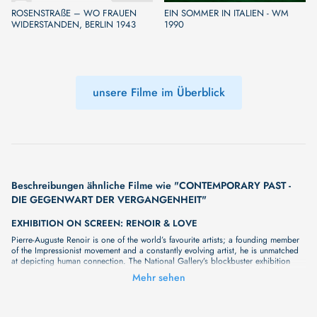
ROSENSTRAßE – WO FRAUEN
EIN SOMMER IN ITALIEN - WM
WIDERSTANDEN, BERLIN 1943
1990
unsere Filme im Überblick
Beschreibungen ähnliche Filme wie "CONTEMPORARY PAST -
DIE GEGENWART DER VERGANGENHEIT"
EXHIBITION ON SCREEN: RENOIR & LOVE
Pierre-Auguste Renoir is one of the world’s favourite artists; a founding member
of the Impressionist movement and a constantly evolving artist, he is unmatched
at depicting human connection. The National Gallery’s blockbuster exhibition
brings together vibrant masterpieces which explore love in all its forms, bringing
Mehr sehen
colour and warmth into the cold winter months. With exclusive access to this
exciting new show, Exhibition on Screen will bring these world class works to
cinema audiences, with close examination of the art and leading experts
exploring the immense skill and influence of this master of colour and