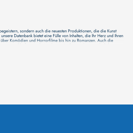
 begeistern, sondern auch die neuesten Produktionen, die die Kunst
sere Datenbank bietet eine Fülle von Inhalten, die Ihr Herz und Ihren
n über Komödien und Horrorfilme bis hin zu Romanzen. Auch die
s unsere Plattform mehr ist als nur ein Ort, an dem man beliebte
e von den Mainstream-Medien oft nicht gewürdigt werden. Aus diesem
ank zu erforschen, neue Titel zu entdecken und versteckte Filmperlen zu
ecken. Bei uns finden Sie heraus, in welchen Filmen sie mitgewirkt
n - unsere Datenbank der Schauspieler ist umfangreich und wird
Vergnügen hatten, zusammenzuarbeiten und in welchen Produktionen sie
unsere Schauspieler-Datenbank bietet Ihnen einen umfassenden Einblick
ss wir regelmäßig neue Informationen über Filme und Schauspieler
 noch faszinierenderen Erlebnis macht. Wir laden Sie ein, unsere
leinen, gemütlichen Kinos erleben möchten, in unserer
inos zu informieren, Ihren Lieblingssaal auszuwählen, die aktuellen
euesten Blockbuster zeigt und welches sich auf die Vorführung von