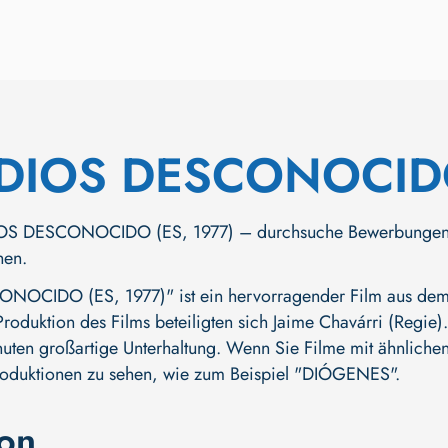
 DIOS DESCONOCI
S DESCONOCIDO (ES, 1977) – durchsuche Bewerbungen, Trai
hen.
OCIDO (ES, 1977)" ist ein hervorragender Film aus dem G
Produktion des Films beteiligten sich
Jaime Chavárri (Regie)
nuten großartige Unterhaltung. Wenn Sie Filme mit ähnlichen 
roduktionen zu sehen, wie zum Beispiel
"DIÓGENES"
.
ion