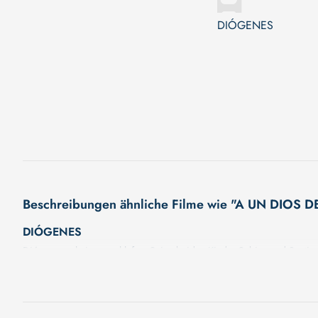
DIÓGENES
Beschreibungen ähnliche Filme wie "A UN DIO
DIÓGENES
Diógenes scheint zu schlafen. Seine beiden Kinder Sabina und Santiago
Warum nur wacht der Vater nicht auf?