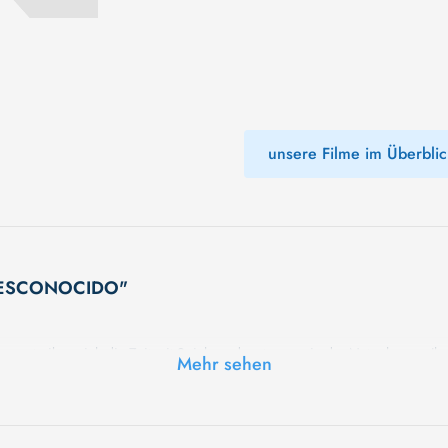
unsere Filme im Überblic
S DESCONOCIDO"
 vertreiben sich die Zeit mit Spielen oder streunen in der Natur herum. Ihr 
Mehr sehen