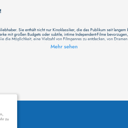
!
ebhaber. Sie enthält nicht nur Kinoklassiker, die das Publikum seit langem
e mit großen Budgets oder subtile, intime Independent-Filme bevorzugen, un
e die Möglichkeit, eine Vielzahl von Filmgenres zu entdecken, von Drame
en Erzählungen bis hin zu Experimenten mit Form und Inhalt. Wir wollen, das
Mehr sehen
inaus bemühen wir uns, Meisterwerke des unabhängigen Kinos zu zeigen, di
öglichkeiten für alle Filmliebhaber bietet. Wir laden Sie ein, unsere Datenb
deren Welt werden, die Sie erkunden können!
me laden wir Sie dazu ein, Informationen über Ihre Lieblingskünstler zu entd
aben. Von den größten Stars der Welt bis hin zu vielversprechenden Talente
ie Ihrer Lieblingsschauspieler erkunden und herausfinden, mit wem sie das 
ße Hollywood-Produktionen oder intimere, unabhängige Filme interessieren, 
unsere Datenbank nicht nur umfassend, sondern auch immer aktuell ist, so da
 und ihr filmisches Schaffen vertiefen, was das Ansehen von Filmen zu einem
n Werke zu entdecken!
remiere in einem hochmodernen Kinosaal haben oder die Atmosphäre eines k
n cinetixx Filme laden Sie ein, sich über das Programm der verschiedenen K
orm können Sie ganz einfach herausfinden, welches Kino in Ihrer Nähe die n