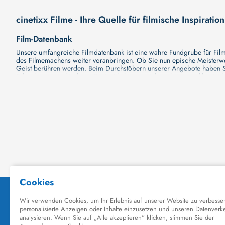
cinetixx Filme - Ihre Quelle für filmische Inspiration
Film-Datenbank
Unsere umfangreiche Filmdatenbank ist eine wahre Fundgrube für Filmli
des Filmemachens weiter voranbringen. Ob Sie nun epische Meisterwerk
Geist berühren werden. Beim Durchstöbern unserer Angebote haben Si
Erkundung verschiedener Regiestile kommt nicht zu kurz, von klassisch
Hollywood-Hits findet. Natürlich gibt es auch diese, aber darüber h
Grund ist cinetixx Filme ein Ort, der eine Fülle von Perspektiven und M
entdecken. Lassen Sie die Kinematographie zu einer noch faszinieren
Schauspieler-Datenbank
Schauspieler sind das Herz und die Seele eines Films. Bei cinetixx Fil
haben, mit wem sie gearbeitet haben und welche Rollen sie gespielt h
ständig aktualisiert. Mit unserer Ressource können Sie die Filmograf
ihre denkwürdigen Auftritte hatten. Ganz gleich, ob Sie sich für gro
in ihre Karriere und ihre Arbeit. cinetixx Filme achtet darauf, dass 
hinzufügen. Mit uns können Sie Ihr Wissen über Ihre Lieblingskünstler
Datenbank mit Schauspielern zu erkunden und ihre außergewöhnliche
Kino-Datenbank
Planen Sie bald einen Kinobesuch? Ob Sie nun Lust auf eine große P
Kinodatenbank finden Sie alle Informationen, die Sie brauchen. Wir vo
Filme zu sehen und Ihre Tickets online zu buchen. Dank unserer Plattf