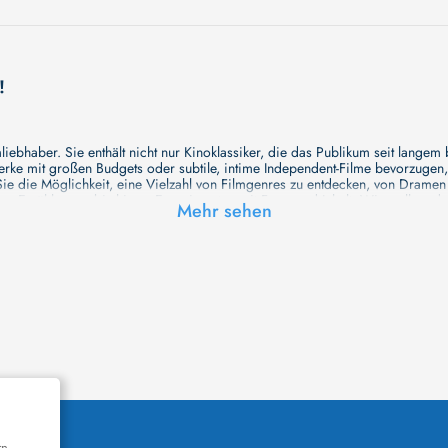
!
ebhaber. Sie enthält nicht nur Kinoklassiker, die das Publikum seit langem
e mit großen Budgets oder subtile, intime Independent-Filme bevorzugen, un
e die Möglichkeit, eine Vielzahl von Filmgenres zu entdecken, von Drame
en Erzählungen bis hin zu Experimenten mit Form und Inhalt. Wir wollen, das
Mehr sehen
inaus bemühen wir uns, Meisterwerke des unabhängigen Kinos zu zeigen, di
öglichkeiten für alle Filmliebhaber bietet. Wir laden Sie ein, unsere Datenb
deren Welt werden, die Sie erkunden können!
me laden wir Sie dazu ein, Informationen über Ihre Lieblingskünstler zu entd
aben. Von den größten Stars der Welt bis hin zu vielversprechenden Talente
ie Ihrer Lieblingsschauspieler erkunden und herausfinden, mit wem sie das 
ße Hollywood-Produktionen oder intimere, unabhängige Filme interessieren, 
unsere Datenbank nicht nur umfassend, sondern auch immer aktuell ist, so da
 und ihr filmisches Schaffen vertiefen, was das Ansehen von Filmen zu einem
n Werke zu entdecken!