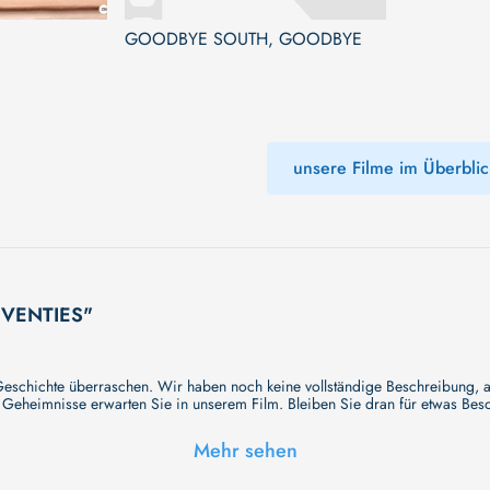
GOODBYE SOUTH, GOODBYE
unsere Filme im Überblic
EVENTIES"
schichte überraschen. Wir haben noch keine vollständige Beschreibung, ab
Geheimnisse erwarten Sie in unserem Film. Bleiben Sie dran für etwas Beso
Mehr sehen
Hsien Szenen, die er fragmentarisch zu einem Ganzen zusammenfügt. Da g
e kommen nicht an. Die Härte, ja Brutalität im geldgetriebenen Alltag der sp