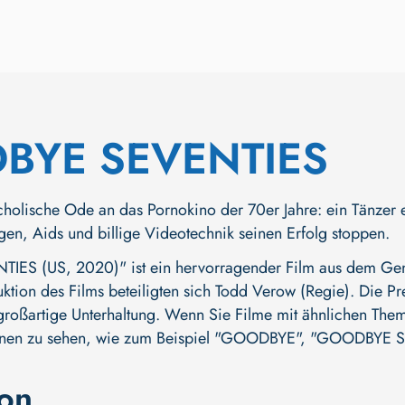
BYE SEVENTIES
holische Ode an das Pornokino der 70er Jahre: ein Tänzer e
en, Aids und billige Videotechnik seinen Erfolg stoppen.
S (US, 2020)" ist ein hervorragender Film aus dem Genre
ktion des Films beteiligten sich
Todd Verow (Regie)
. Die Pr
großartige Unterhaltung. Wenn Sie Filme mit ähnlichen Theme
onen zu sehen, wie zum Beispiel
"GOODBYE"
,
"GOODBYE S
ion