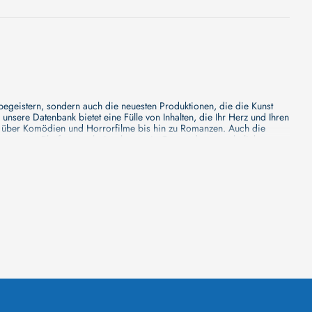
 begeistern, sondern auch die neuesten Produktionen, die die Kunst
sere Datenbank bietet eine Fülle von Inhalten, die Ihr Herz und Ihren
n über Komödien und Horrorfilme bis hin zu Romanzen. Auch die
s unsere Plattform mehr ist als nur ein Ort, an dem man beliebte
e von den Mainstream-Medien oft nicht gewürdigt werden. Aus diesem
ank zu erforschen, neue Titel zu entdecken und versteckte Filmperlen zu
ecken. Bei uns finden Sie heraus, in welchen Filmen sie mitgewirkt
n - unsere Datenbank der Schauspieler ist umfangreich und wird
Vergnügen hatten, zusammenzuarbeiten und in welchen Produktionen sie
unsere Schauspieler-Datenbank bietet Ihnen einen umfassenden Einblick
ss wir regelmäßig neue Informationen über Filme und Schauspieler
 noch faszinierenderen Erlebnis macht. Wir laden Sie ein, unsere