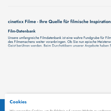
cinetixx Filme - Ihre Quelle für filmische Inspiration
Film-Datenbank
Unsere umfangreiche Filmdatenbank ist eine wahre Fundgrube für Filmli
des Filmemachens weiter voranbringen. Ob Sie nun epische Meisterwerk
Geist berühren werden. Beim Durchstöbern unserer Angebote haben Si
Erkundung verschiedener Regiestile kommt nicht zu kurz, von klassisch
Hollywood-Hits findet. Natürlich gibt es auch diese, aber darüber h
Grund ist cinetixx Filme ein Ort, der eine Fülle von Perspektiven und M
entdecken. Lassen Sie die Kinematographie zu einer noch faszinieren
Schauspieler-Datenbank
Schauspieler sind das Herz und die Seele eines Films. Bei cinetixx Fil
haben, mit wem sie gearbeitet haben und welche Rollen sie gespielt h
ständig aktualisiert. Mit unserer Ressource können Sie die Filmograf
ihre denkwürdigen Auftritte hatten. Ganz gleich, ob Sie sich für gro
in ihre Karriere und ihre Arbeit. cinetixx Filme achtet darauf, dass 
hinzufügen. Mit uns können Sie Ihr Wissen über Ihre Lieblingskünstler
Datenbank mit Schauspielern zu erkunden und ihre außergewöhnliche
Kino-Datenbank