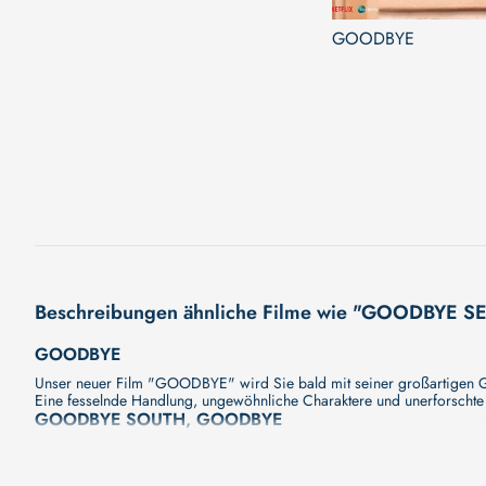
GOODBYE
Beschreibungen ähnliche Filme wie "GOODBYE S
GOODBYE
Unser neuer Film "GOODBYE" wird Sie bald mit seiner großartigen Ge
Eine fesselnde Handlung, ungewöhnliche Charaktere und unerforschte 
GOODBYE SOUTH, GOODBYE
"Aus dem Leben dieser Gruppe junger Menschen skizziert Hou Hsiao-
ist die der ständigen Flucht. Die Figuren sind zwar unterwegs, aber si
Getriebene, die oft genug nicht Herr der Lage sein können.