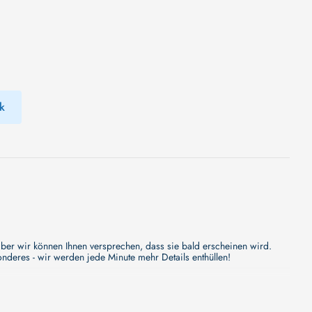
k
er wir können Ihnen versprechen, dass sie bald erscheinen wird.
nderes - wir werden jede Minute mehr Details enthüllen!
ibt es weniger eine Handlung als eine Bewegung, und die Bewegung
äten neunziger Jahre sind zumeist indirekt sichtbar, die Menschen sind