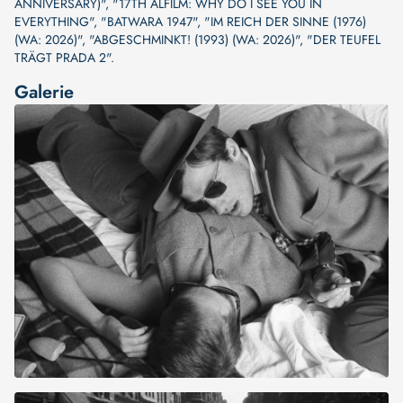
ANNIVERSARY)"
,
"17TH ALFILM: WHY DO I SEE YOU IN
EVERYTHING"
,
"BATWARA 1947"
,
"IM REICH DER SINNE (1976)
(WA: 2026)"
,
"ABGESCHMINKT! (1993) (WA: 2026)"
,
"DER TEUFEL
TRÄGT PRADA 2"
.
Galerie