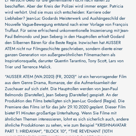
beschaffen. Aber der Kreis der Polizei wird immer enger. Patricia
wird verhört. Und sie muss sich entscheiden: Karriere oder
Liebhaber? Jean-Luc Godards Meisterwerk und Aushängeschild der
Nouvelle Vague-Bewegung entstand nach einer Vorlage von François
Truffaut. Für seine erfrischend unkonventionelle Inszenierung mit Jean-
Paul Belmondo und Jean Seberg in den Hauptrollen erhielt Godard
den Silbernen Bären für die Beste Regie. Inzwischen hat AUSSER
ATEM nicht nur Filmgeschichte geschrieben, sondern diente einer
ganzen Generation von außergewöhnlichen Filmemachern als
Inspirationsquelle, darunter Quentin Tarantino, Tony Scott, Lars von
Trier und Terrence Malick.
"AUSSER ATEM (WA:2020) (FR, 2020)" ist ein hervorragender Film
aus dem Genre Drama, Romanze, der die Aufmerksamkeit der
Zuschauer auf sich zieht. Die Hauptrollen werden von
Jean-Paul
Belmondo (Darsteller)
,
Jean Seberg (Darsteller)
gespielt. An der
Produktion des Films beteiligten sich
Jean-Luc Godard (Regie)
. Die
Premiere des Films ist für das Jahr 29.10.2020 geplant. Dieser Film
bietet 91 Minuten großartige Unterhaltung. Wenn Sie Filme mit
ähnlichen Themen interessieren, lohnt es sich sicherlich auch, andere
ähnliche Produktionen zu sehen, wie zum Beispiel
"KRISHNAVATAR
PART 1: HRIDAYAM"
,
"BLOCK 10"
,
"THE REVENANT (10TH