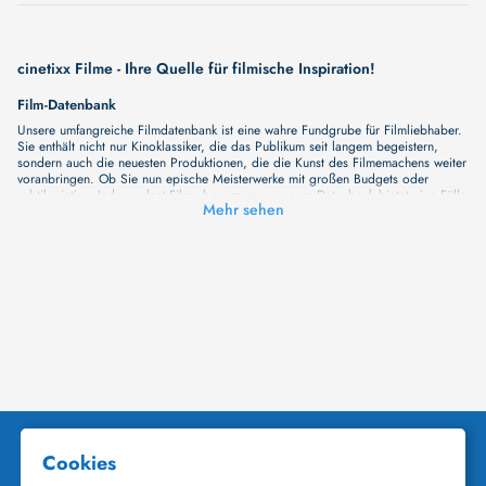
cinetixx Filme - Ihre Quelle für filmische Inspiration!
Film-Datenbank
Unsere umfangreiche Filmdatenbank ist eine wahre Fundgrube für Filmliebhaber.
Sie enthält nicht nur Kinoklassiker, die das Publikum seit langem begeistern,
sondern auch die neuesten Produktionen, die die Kunst des Filmemachens weiter
voranbringen. Ob Sie nun epische Meisterwerke mit großen Budgets oder
subtile, intime Independent-Filme bevorzugen, unsere Datenbank bietet eine Fülle
Mehr sehen
von Inhalten, die Ihr Herz und Ihren Geist berühren werden. Beim Durchstöbern
unserer Angebote haben Sie die Möglichkeit, eine Vielzahl von Filmgenres zu
entdecken, von Dramen über Komödien und Horrorfilme bis hin zu Romanzen.
Auch die Erkundung verschiedener Regiestile kommt nicht zu kurz, von
klassischen Erzählungen bis hin zu Experimenten mit Form und Inhalt. Wir
wollen, dass unsere Plattform mehr ist als nur ein Ort, an dem man beliebte
Hollywood-Hits findet. Natürlich gibt es auch diese, aber darüber hinaus
bemühen wir uns, Meisterwerke des unabhängigen Kinos zu zeigen, die von den
Mainstream-Medien oft nicht gewürdigt werden. Aus diesem Grund ist cinetixx
Filme ein Ort, der eine Fülle von Perspektiven und Möglichkeiten für alle
Filmliebhaber bietet. Wir laden Sie ein, unsere Datenbank zu erforschen, neue
Titel zu entdecken und versteckte Filmperlen zu entdecken. Lassen Sie die
Kinematographie zu einer noch faszinierenderen Welt werden, die Sie erkunden
können!
Schauspieler-Datenbank
Schauspieler sind das Herz und die Seele eines Films. Bei cinetixx Filme laden