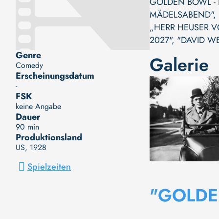
GOLDEN BOWL - 
MÄDELSABEND"
,
„HERR HEUSER V
2027"
,
"DAVID W
Genre
Galerie
Comedy
Erscheinungsdatum
-
FSK
keine Angabe
Dauer
90 min
Produktionsland
US
, 1928
Spielzeiten
"GOLDE