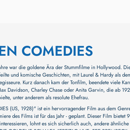
EN COMEDIES
ahre war die goldene Ära der Stummfilme in Hollywood. Die
eilte und komische Geschichten, mit Laurel & Hardy als dem
Regisseure. Kurz danach kam der Tonfilm, beendete viele Karr
ax Davidson, Charley Chase oder Anita Garvin, die ab 1926
ielte, unter anderem als resolute Ehefrau.
(US, 1928)" ist ein hervorragender Film aus dem Genre
miere des Films ist für das Jahr - geplant. Dieser Film biet
nteressieren, lohnt es sich sicherlich auch, andere ähnlich