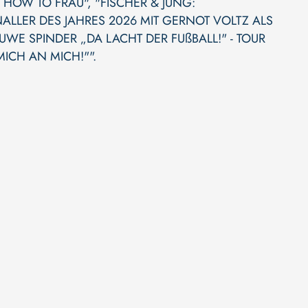
 - HOW TO FRAU"
,
"FISCHER & JUNG:
NALLER DES JAHRES 2026 MIT GERNOT VOLTZ ALS
UWE SPINDER „DA LACHT DER FUßBALL!" - TOUR
ICH AN MICH!""
.