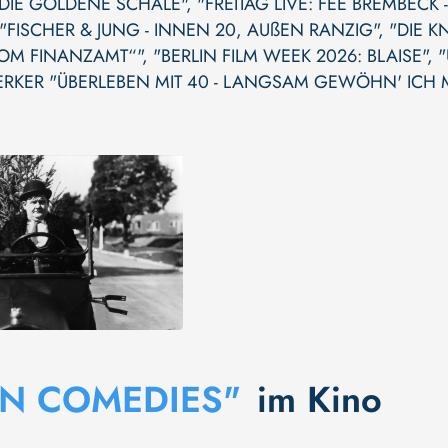
DIE GOLDENE SCHALE"
,
"FREITAG LIVE: FEE BREMBECK
"FISCHER & JUNG - INNEN 20, AUßEN RANZIG"
,
"DIE K
OM FINANZAMT“"
,
"BERLIN FILM WEEK 2026: BLAISE"
,
"
ERKER "ÜBERLEBEN MIT 40 - LANGSAM GEWÖHN' ICH M
N COMEDIES"
im Kino