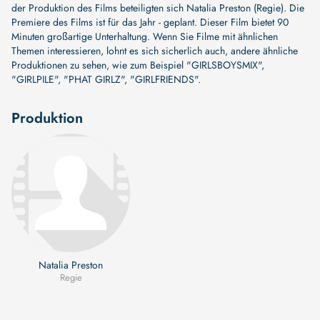
der Produktion des Films beteiligten sich
Natalia Preston (Regie)
. Die
Premiere des Films ist für das Jahr - geplant. Dieser Film bietet 90
Minuten großartige Unterhaltung. Wenn Sie Filme mit ähnlichen
Themen interessieren, lohnt es sich sicherlich auch, andere ähnliche
Produktionen zu sehen, wie zum Beispiel
"GIRLSBOYSMIX"
,
"GIRLPILE"
,
"PHAT GIRLZ"
,
"GIRLFRIENDS"
.
Produktion
Natalia Preston
Regie