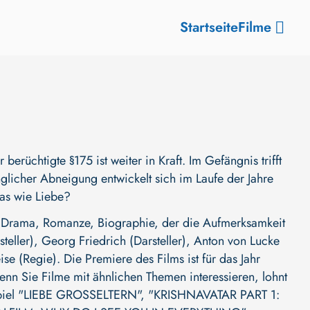
Startseite
Filme
rüchtigte §175 ist weiter in Kraft. Im Gefängnis trifft
nglicher Abneigung entwickelt sich im Laufe der Jahre
was wie Liebe?
 Drama, Romanze, Biographie, der die Aufmerksamkeit
teller)
,
Georg Friedrich (Darsteller)
,
Anton von Lucke
ise (Regie)
. Die Premiere des Films ist für das Jahr
enn Sie Filme mit ähnlichen Themen interessieren, lohnt
piel
"LIEBE GROSSELTERN"
,
"KRISHNAVATAR PART 1: