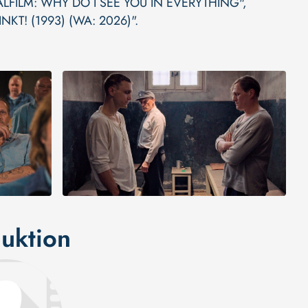
ALFILM: WHY DO I SEE YOU IN EVERYTHING"
,
KT! (1993) (WA: 2026)"
.
uktion