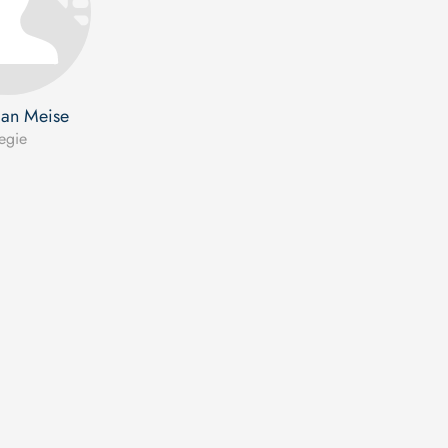
ian Meise
egie