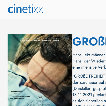
GROßE
Hans liebt Männer. 
Hans, der Wiederho
eine intensive Ver
"GROßE FREIHEIT (
der Zuschauer auf 
(Darsteller)
gespiel
18.11.2021 geplant
es sich sicherlich