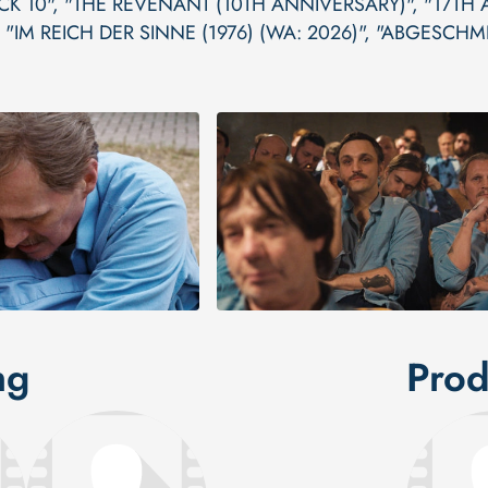
CK 10"
,
"THE REVENANT (10TH ANNIVERSARY)"
,
"17TH 
,
"IM REICH DER SINNE (1976) (WA: 2026)"
,
"ABGESCHMIN
ng
Prod