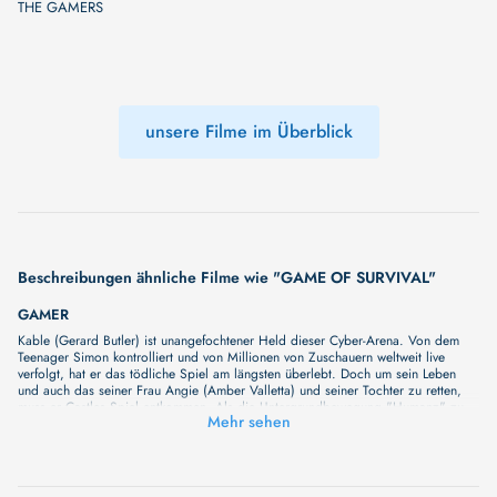
THE GAMERS
unsere Filme im Überblick
Beschreibungen ähnliche Filme wie "GAME OF SURVIVAL"
GAMER
Kable (Gerard Butler) ist unangefochtener Held dieser Cyber-Arena. Von dem
Teenager Simon kontrolliert und von Millionen von Zuschauern weltweit live
verfolgt, hat er das tödliche Spiel am längsten überlebt. Doch um sein Leben
und auch das seiner Frau Angie (Amber Valletta) und seiner Tochter zu retten,
muss er Castles Spiel entkommen. Als die Untergrundbewegung "Humanz" zu
Mehr sehen
Kable Kontakt aufnimmt, scheint es endlich einen Ausweg aus dieser Hölle zu
geben...
GAMERZ
Für diejenigen, die in ihrem eigenen Kosmos leben, die 10.000-seitige