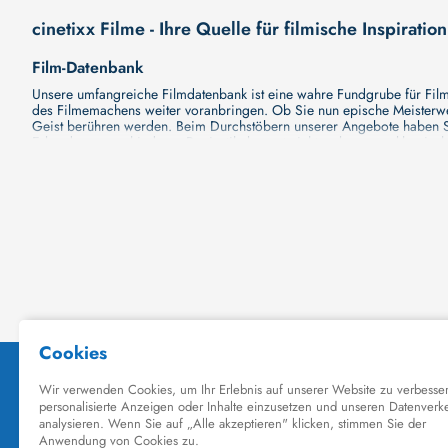
cinetixx Filme - Ihre Quelle für filmische Inspiration
Film-Datenbank
Unsere umfangreiche Filmdatenbank ist eine wahre Fundgrube für Filmli
des Filmemachens weiter voranbringen. Ob Sie nun epische Meisterwerk
Geist berühren werden. Beim Durchstöbern unserer Angebote haben Si
Erkundung verschiedener Regiestile kommt nicht zu kurz, von klassisch
Hollywood-Hits findet. Natürlich gibt es auch diese, aber darüber h
Grund ist cinetixx Filme ein Ort, der eine Fülle von Perspektiven und M
entdecken. Lassen Sie die Kinematographie zu einer noch faszinieren
Schauspieler-Datenbank
Schauspieler sind das Herz und die Seele eines Films. Bei cinetixx Fil
haben, mit wem sie gearbeitet haben und welche Rollen sie gespielt h
ständig aktualisiert. Mit unserer Ressource können Sie die Filmograf
ihre denkwürdigen Auftritte hatten. Ganz gleich, ob Sie sich für gro
in ihre Karriere und ihre Arbeit. cinetixx Filme achtet darauf, dass 
hinzufügen. Mit uns können Sie Ihr Wissen über Ihre Lieblingskünstler
Datenbank mit Schauspielern zu erkunden und ihre außergewöhnliche
Kino-Datenbank
Planen Sie bald einen Kinobesuch? Ob Sie nun Lust auf eine große P
Kinodatenbank finden Sie alle Informationen, die Sie brauchen. Wir vo
Filme zu sehen und Ihre Tickets online zu buchen. Dank unserer Plattf