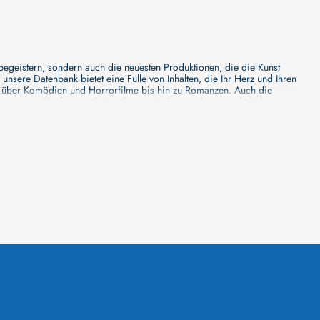
 begeistern, sondern auch die neuesten Produktionen, die die Kunst
sere Datenbank bietet eine Fülle von Inhalten, die Ihr Herz und Ihren
n über Komödien und Horrorfilme bis hin zu Romanzen. Auch die
s unsere Plattform mehr ist als nur ein Ort, an dem man beliebte
e von den Mainstream-Medien oft nicht gewürdigt werden. Aus diesem
ank zu erforschen, neue Titel zu entdecken und versteckte Filmperlen zu
ecken. Bei uns finden Sie heraus, in welchen Filmen sie mitgewirkt
n - unsere Datenbank der Schauspieler ist umfangreich und wird
Vergnügen hatten, zusammenzuarbeiten und in welchen Produktionen sie
unsere Schauspieler-Datenbank bietet Ihnen einen umfassenden Einblick
ss wir regelmäßig neue Informationen über Filme und Schauspieler
 noch faszinierenderen Erlebnis macht. Wir laden Sie ein, unsere
leinen, gemütlichen Kinos erleben möchten, in unserer
inos zu informieren, Ihren Lieblingssaal auszuwählen, die aktuellen
euesten Blockbuster zeigt und welches sich auf die Vorführung von