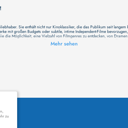
!
ebhaber. Sie enthält nicht nur Kinoklassiker, die das Publikum seit langem
e mit großen Budgets oder subtile, intime Independent-Filme bevorzugen, un
e die Möglichkeit, eine Vielzahl von Filmgenres zu entdecken, von Drame
en Erzählungen bis hin zu Experimenten mit Form und Inhalt. Wir wollen, das
Mehr sehen
inaus bemühen wir uns, Meisterwerke des unabhängigen Kinos zu zeigen, di
öglichkeiten für alle Filmliebhaber bietet. Wir laden Sie ein, unsere Datenb
deren Welt werden, die Sie erkunden können!
me laden wir Sie dazu ein, Informationen über Ihre Lieblingskünstler zu entd
aben. Von den größten Stars der Welt bis hin zu vielversprechenden Talente
ie Ihrer Lieblingsschauspieler erkunden und herausfinden, mit wem sie das 
ße Hollywood-Produktionen oder intimere, unabhängige Filme interessieren, 
unsere Datenbank nicht nur umfassend, sondern auch immer aktuell ist, so da
 und ihr filmisches Schaffen vertiefen, was das Ansehen von Filmen zu einem
n Werke zu entdecken!
remiere in einem hochmodernen Kinosaal haben oder die Atmosphäre eines k
n cinetixx Filme laden Sie ein, sich über das Programm der verschiedenen K
orm können Sie ganz einfach herausfinden, welches Kino in Ihrer Nähe die n