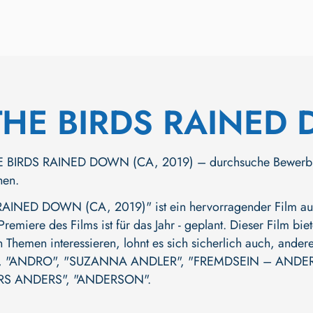
THE BIRDS RAINED
BIRDS RAINED DOWN (CA, 2019) – durchsuche Bewerbungen, 
hen.
INED DOWN (CA, 2019)" ist ein hervorragender Film aus 
 Premiere des Films ist für das Jahr - geplant. Dieser Film b
n Themen interessieren, lohnt es sich sicherlich auch, ande
,
"ANDRO"
,
"SUZANNA ANDLER"
,
"FREMDSEIN – ANDER
RS ANDERS"
,
"ANDERSON"
.