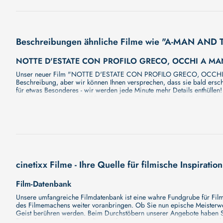
Beschreibungen ähnliche Filme wie "A-MAN AND 
NOTTE D'ESTATE CON PROFILO GRECO, OCCHI A MA
Unser neuer Film "NOTTE D'ESTATE CON PROFILO GRECO, OCCHI A M
Beschreibung, aber wir können Ihnen versprechen, dass sie bald ersc
für etwas Besonderes - wir werden jede Minute mehr Details enthüllen!
ANKA ZINK - K.O. KOMPLIMENTE SCHLAG SIE DURCH
Comedy, Satire, Live. Bühnen-Show von und mit ANKA ZINK Darf man he
einfachen „Sie Armleuchter!“ ist es nicht mehr getan. Man braucht pass
unglücklich ist die Übersetzung von „dumme Gans“ als „Federvieh mi
Sparkassen geht kein Mensch mehr ans Telefon, Dort sitzt eine künstli
wenn ihnen etwas fehlt: ein Vertragsabschluss, eine statistische Ausk
und der vergnügte, unblutige Schlagabtausch. ANKA ZINK ist die Erfind
zum Beispiel Tipps, wie uns wir unsere Würde erhalten können, ohne gle
cinetixx Filme - Ihre Quelle für filmische Inspiration
manchmal dagegen. Augenzwinkernd begegnet sie menschlichen Schwäch
Perspektive, die heißt: Statt sich krank zu ärgern, lieber Kaputtlache
Film-Datenbank
FREITAG LIVE: ONKEL FISCH BLICKT ZURÜCK
Unsere umfangreiche Filmdatenbank ist eine wahre Fundgrube für Filmli
ONKeL fISCH blickt zurück-Der satirische Jahresrückblick mit dem Wic
des Filmemachens weiter voranbringen. Ob Sie nun epische Meisterwerk
FREITAG live. 2025 - Wer hat noch nicht, wer will das schon? Bei den
Geist berühren werden. Beim Durchstöbern unserer Angebote haben Si
besser. Im Weißen Haus zu Washington regiert die blonde Anti-Barbie.
Erkundung verschiedener Regiestile kommt nicht zu kurz, von klassisch
Immerhin soll es irgendwo "Künstliche" Intelligenz geben, aber die b