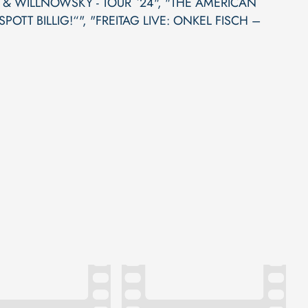
 & WILLNOWSKY - TOUR `24"
,
"THE AMERICAN
POTT BILLIG!“"
,
"FREITAG LIVE: ONKEL FISCH –