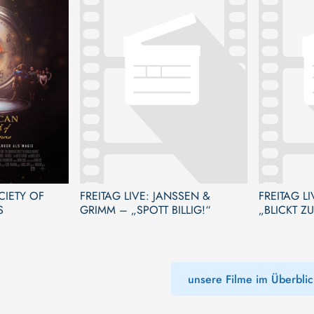
CIETY OF
FREITAG LIVE: JANSSEN &
FREITAG LIVE: ONKEL 
S
GRIMM – „SPOTT BILLIG!“
„BLICKT Z
unsere Filme im Überblic