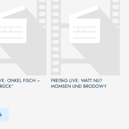
FISCH –
FREITAG LIVE: WATT NU?
URÜCK“
MOMSEN UND BRODOWY
k