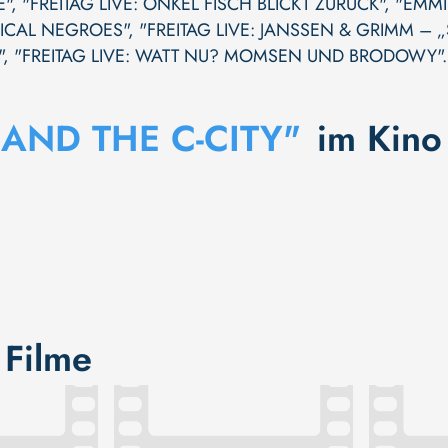
E"
,
"FREITAG LIVE: ONKEL FISCH BLICKT ZURÜCK"
,
"EMMI
ICAL NEGROES"
,
"FREITAG LIVE: JANSSEN & GRIMM – „S
"
,
"FREITAG LIVE: WATT NU? MOMSEN UND BRODOWY"
.
AND THE C-CITY"
im Kino
 Filme