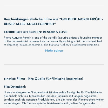
Beschreibungen ähnliche Filme wie "GOLDENE MORGENRÖTE -
UNSER ALLER ANGELEGENHEIT"
EXHIBITION ON SCREEN: RENOIR & LOVE
Pierre-Auguste Renoir is one of the world’s favourite artists; a founding member
of the Impressionist movement and a constantly evolving artist, he is unmatched
at depicting human connection. The National Gallery’s blockbuster exhibition
brings together vibrant masterpieces which explore love in all its forms, bringing
Mehr sehen
colour and warmth into the cold winter months. With exclusive access to this
exciting new show, Exhibition on Screen will bring these world class works to
cinema audiences, with close examination of the art and leading experts
exploring the immense skill and influence of this master of colour and
connection. Be transported back to a Parisian summer of love through the eyes
of a true visionary. An unmissable opportunity to fall in love with Renoir this
winter.
4.000 MEILEN FREIHEIT - MIT DEM SEGELBOOT VON DER KARIBIK
cinetixx Filme - Ihre Quelle für filmische Inspiration!
NACH EUROPA
Film-Datenbank
Eine Segelreise über den Nordatlantik – ein Abenteuer, das Körper, Geist und
Seele herausfordert. Eike, ein erfahrener Kajakfahrer und Abenteurer, wagt sich
Unsere umfangreiche Filmdatenbank ist eine wahre Fundgrube für Filmliebhaber.
zum ersten Mal auf hohe See. Gemeinsam mit einer Crew von Segelfreunden tritt
Sie enthält nicht nur Kinoklassiker, die das Publikum seit langem begeistern,
er die 7.500 Kilometer lange Überfahrt von der Karibik nach Europa an. Der
sondern auch die neuesten Produktionen, die die Kunst des Filmemachens weiter
Film dokumentiert nicht nur die physische Reise, sondern auch die innere
voranbringen. Ob Sie nun epische Meisterwerke mit großen Budgets oder
Transformation, die Eike durchlebt. Zwischen Seekrankheit, endlosen Wellen und
subtile, intime Independent-Filme bevorzugen, unsere Datenbank bietet eine Fülle