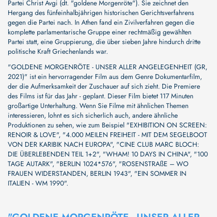
Partei Christ Avgi (dt. "goldene Morgenröte"). Sie zeichnet den
Hergang des fünfeinhalbjährigen historischen Gerichtsverfahrens
gegen die Partei nach. In Athen fand ein Zivilverfahren gegen die
komplette parlamentarische Gruppe einer rechtmäßig gewählten
Partei statt, eine Gruppierung, die über sieben Jahre hindurch dritte
politische Kraft Griechenlands war.
"GOLDENE MORGENRÖTE - UNSER ALLER ANGELEGENHEIT (GR,
2021)" ist ein hervorragender Film aus dem Genre Dokumentarfilm,
der die Aufmerksamkeit der Zuschauer auf sich zieht. Die Premiere
des Films ist für das Jahr - geplant. Dieser Film bietet 117 Minuten
großartige Unterhaltung. Wenn Sie Filme mit ähnlichen Themen
interessieren, lohnt es sich sicherlich auch, andere ähnliche
Produktionen zu sehen, wie zum Beispiel
"EXHIBITION ON SCREEN:
RENOIR & LOVE"
,
"4.000 MEILEN FREIHEIT - MIT DEM SEGELBOOT
VON DER KARIBIK NACH EUROPA"
,
"CINE CLUB MARC BLOCH:
DIE ÜBERLEBENDEN TEIL 1+2"
,
"WHAM! 10 DAYS IN CHINA"
,
"100
TAGE AUTARK"
,
"BERLIN 1024*576"
,
"ROSENSTRAßE – WO
FRAUEN WIDERSTANDEN, BERLIN 1943"
,
"EIN SOMMER IN
ITALIEN - WM 1990"
.