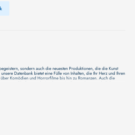
k
 begeistern, sondern auch die neuesten Produktionen, die die Kunst
sere Datenbank bietet eine Fülle von Inhalten, die Ihr Herz und Ihren
n über Komödien und Horrorfilme bis hin zu Romanzen. Auch die
s unsere Plattform mehr ist als nur ein Ort, an dem man beliebte
e von den Mainstream-Medien oft nicht gewürdigt werden. Aus diesem
ank zu erforschen, neue Titel zu entdecken und versteckte Filmperlen zu
ecken. Bei uns finden Sie heraus, in welchen Filmen sie mitgewirkt
n - unsere Datenbank der Schauspieler ist umfangreich und wird
Vergnügen hatten, zusammenzuarbeiten und in welchen Produktionen sie
unsere Schauspieler-Datenbank bietet Ihnen einen umfassenden Einblick
ss wir regelmäßig neue Informationen über Filme und Schauspieler