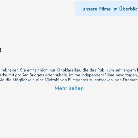
unsere Filme im Überblic
!
ebhaber. Sie enthält nicht nur Kinoklassiker, die das Publikum seit langem
e mit großen Budgets oder subtile, intime Independent-Filme bevorzugen, un
e die Möglichkeit, eine Vielzahl von Filmgenres zu entdecken, von Drame
en Erzählungen bis hin zu Experimenten mit Form und Inhalt. Wir wollen, das
Mehr sehen
inaus bemühen wir uns, Meisterwerke des unabhängigen Kinos zu zeigen, di
öglichkeiten für alle Filmliebhaber bietet. Wir laden Sie ein, unsere Datenb
deren Welt werden, die Sie erkunden können!
me laden wir Sie dazu ein, Informationen über Ihre Lieblingskünstler zu entd
aben. Von den größten Stars der Welt bis hin zu vielversprechenden Talente
ie Ihrer Lieblingsschauspieler erkunden und herausfinden, mit wem sie das 
ße Hollywood-Produktionen oder intimere, unabhängige Filme interessieren, 
unsere Datenbank nicht nur umfassend, sondern auch immer aktuell ist, so da