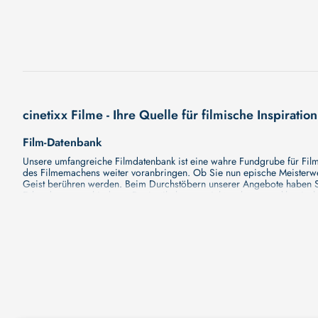
cinetixx Filme - Ihre Quelle für filmische Inspiration
Film-Datenbank
Unsere umfangreiche Filmdatenbank ist eine wahre Fundgrube für Filmli
des Filmemachens weiter voranbringen. Ob Sie nun epische Meisterwerk
Geist berühren werden. Beim Durchstöbern unserer Angebote haben Si
Erkundung verschiedener Regiestile kommt nicht zu kurz, von klassisch
Hollywood-Hits findet. Natürlich gibt es auch diese, aber darüber h
Grund ist cinetixx Filme ein Ort, der eine Fülle von Perspektiven und M
entdecken. Lassen Sie die Kinematographie zu einer noch faszinieren
Schauspieler-Datenbank
Schauspieler sind das Herz und die Seele eines Films. Bei cinetixx Fil
haben, mit wem sie gearbeitet haben und welche Rollen sie gespielt h
ständig aktualisiert. Mit unserer Ressource können Sie die Filmograf
ihre denkwürdigen Auftritte hatten. Ganz gleich, ob Sie sich für gro
in ihre Karriere und ihre Arbeit. cinetixx Filme achtet darauf, dass 