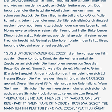
Der Lotto-Ladenbesitzer hat nämlich mächtig Spielschulden angehäuft
und wird nun von den skrupellosen Geldeintreibern bedroht. Doch
bevor Eberhofer überhaupt die Arbeit aufnehmen kann, kommt es
schon zum Unglück: Der Kiosk fliegt in die Luft und Lotto-Ottos Mutter
kommt ums Leben. Eberhofer muss die Täter schnellstmöglich dingfest
machen, bevor noch jemand zu Schaden oder gar ums Leben kommt.
Normalerweise würde er seinen alten Freund und Helfer Birkenberger
(Simon Schwarz) zu Rate ziehen, aber der ist gerade mit seiner neuen
Freundin beschäftigt. Gelingt es Eberhofer trotzdem, den Fall zu lösen,
bevor die Geldeintreiber erneut zuschlagen?
"GUGLHUPFGESCHWADER (DE, 2022)" ist ein hervorragender Film
aus dem Genre Komödie, Krimi, der die Aufmerksamkeit der
Zuschauer auf sich zieht. Die Hauptrollen werden von
Sebastian
Bezzel (Darsteller)
,
Simon Schwarz (Darsteller)
,
Michael A. Grimm
(Darsteller)
gespielt. An der Produktion des Films beteiligten sich
Ed
Herzog (Regie)
. Die Premiere des Films ist für das Jahr 04.08.2022
geplant. Dieser Film bietet 98 Minuten großartige Unterhaltung. Wenn
Sie Filme mit ähnlichen Themen interessieren, lohnt es sich sicherlich
auch, andere ähnliche Produktionen zu sehen, wie zum Beispiel
"VERWANDTE SIND AUCH MENSCHEN"
,
"AADU 3: ONE LAST
RIDE - PART 1"
,
"MEIN NAME IST NOBODY (1973) (WA: 2026)"
,
"SIE
NANNTEN IHN PLATTFUß (1974) (WA: 2026)"
,
"PLATTFUß RÄUMT