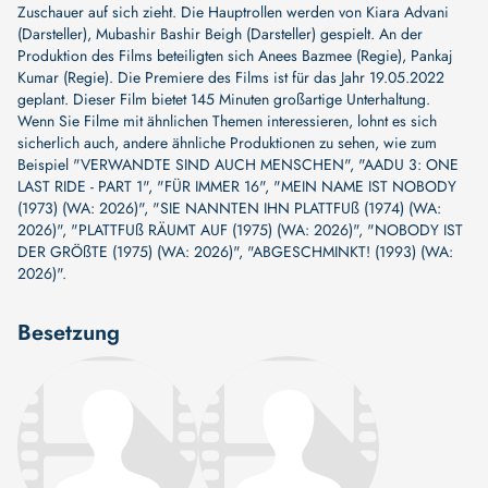
Zuschauer auf sich zieht. Die Hauptrollen werden von
Kiara Advani
(Darsteller)
,
Mubashir Bashir Beigh (Darsteller)
gespielt. An der
Produktion des Films beteiligten sich
Anees Bazmee (Regie)
,
Pankaj
Kumar (Regie)
. Die Premiere des Films ist für das Jahr 19.05.2022
geplant. Dieser Film bietet 145 Minuten großartige Unterhaltung.
Wenn Sie Filme mit ähnlichen Themen interessieren, lohnt es sich
sicherlich auch, andere ähnliche Produktionen zu sehen, wie zum
Beispiel
"VERWANDTE SIND AUCH MENSCHEN"
,
"AADU 3: ONE
LAST RIDE - PART 1"
,
"FÜR IMMER 16"
,
"MEIN NAME IST NOBODY
(1973) (WA: 2026)"
,
"SIE NANNTEN IHN PLATTFUß (1974) (WA:
2026)"
,
"PLATTFUß RÄUMT AUF (1975) (WA: 2026)"
,
"NOBODY IST
DER GRÖßTE (1975) (WA: 2026)"
,
"ABGESCHMINKT! (1993) (WA:
2026)"
.
Besetzung