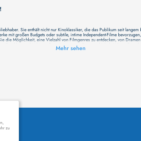
!
ebhaber. Sie enthält nicht nur Kinoklassiker, die das Publikum seit langem
e mit großen Budgets oder subtile, intime Independent-Filme bevorzugen, un
e die Möglichkeit, eine Vielzahl von Filmgenres zu entdecken, von Drame
en Erzählungen bis hin zu Experimenten mit Form und Inhalt. Wir wollen, das
Mehr sehen
inaus bemühen wir uns, Meisterwerke des unabhängigen Kinos zu zeigen, di
öglichkeiten für alle Filmliebhaber bietet. Wir laden Sie ein, unsere Datenb
deren Welt werden, die Sie erkunden können!
me laden wir Sie dazu ein, Informationen über Ihre Lieblingskünstler zu entd
aben. Von den größten Stars der Welt bis hin zu vielversprechenden Talente
ie Ihrer Lieblingsschauspieler erkunden und herausfinden, mit wem sie das 
ße Hollywood-Produktionen oder intimere, unabhängige Filme interessieren, 
unsere Datenbank nicht nur umfassend, sondern auch immer aktuell ist, so da
 und ihr filmisches Schaffen vertiefen, was das Ansehen von Filmen zu einem
n Werke zu entdecken!
remiere in einem hochmodernen Kinosaal haben oder die Atmosphäre eines k
n cinetixx Filme laden Sie ein, sich über das Programm der verschiedenen K
orm können Sie ganz einfach herausfinden, welches Kino in Ihrer Nähe die n