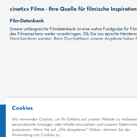
cinetixx Filme - Ihre Quelle für filmische Inspiration
Film-Datenbank
Unsere umfangreiche Filmdatenbank ist eine wahre Fundgrube für Filmli
des Filmemachens weiter voranbringen. Ob Sie nun epische Meisterwerk
Geist berühren werden. Beim Durchstöbern unserer Angebote haben Si
Erkundung verschiedener Regiestile kommt nicht zu kurz, von klassisch
Hollywood-Hits findet. Natürlich gibt es auch diese, aber darüber h
Grund ist cinetixx Filme ein Ort, der eine Fülle von Perspektiven und M
entdecken. Lassen Sie die Kinematographie zu einer noch faszinieren
Schauspieler-Datenbank
Schauspieler sind das Herz und die Seele eines Films. Bei cinetixx Fil
haben, mit wem sie gearbeitet haben und welche Rollen sie gespielt h
ständig aktualisiert. Mit unserer Ressource können Sie die Filmograf
ihre denkwürdigen Auftritte hatten. Ganz gleich, ob Sie sich für gro
in ihre Karriere und ihre Arbeit. cinetixx Filme achtet darauf, dass 
hinzufügen. Mit uns können Sie Ihr Wissen über Ihre Lieblingskünstler
Datenbank mit Schauspielern zu erkunden und ihre außergewöhnliche
Kino-Datenbank
Planen Sie bald einen Kinobesuch? Ob Sie nun Lust auf eine große P
Kinodatenbank finden Sie alle Informationen, die Sie brauchen. Wir vo
Filme zu sehen und Ihre Tickets online zu buchen. Dank unserer Plattf