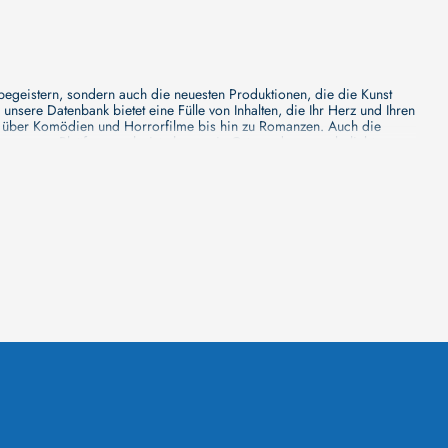
 begeistern, sondern auch die neuesten Produktionen, die die Kunst
sere Datenbank bietet eine Fülle von Inhalten, die Ihr Herz und Ihren
n über Komödien und Horrorfilme bis hin zu Romanzen. Auch die
s unsere Plattform mehr ist als nur ein Ort, an dem man beliebte
e von den Mainstream-Medien oft nicht gewürdigt werden. Aus diesem
ank zu erforschen, neue Titel zu entdecken und versteckte Filmperlen zu
ecken. Bei uns finden Sie heraus, in welchen Filmen sie mitgewirkt
n - unsere Datenbank der Schauspieler ist umfangreich und wird
Vergnügen hatten, zusammenzuarbeiten und in welchen Produktionen sie
unsere Schauspieler-Datenbank bietet Ihnen einen umfassenden Einblick
ss wir regelmäßig neue Informationen über Filme und Schauspieler
 noch faszinierenderen Erlebnis macht. Wir laden Sie ein, unsere
leinen, gemütlichen Kinos erleben möchten, in unserer
inos zu informieren, Ihren Lieblingssaal auszuwählen, die aktuellen
euesten Blockbuster zeigt und welches sich auf die Vorführung von