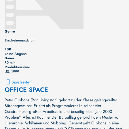
Genre
-
Erscheinungsdatum
-
FSK
keine Angabe
Dauer
89 min
Produktionsland
US
, 1999
Spielzeiten
OFFICE SPACE
Peter Gibbons (Ron Livingston) gehört zu der Klasse gelangweilter
Büroangestellter. Er sitzt als Programmierer in seiner vier
Quadratmeter großen Arbeitszelle und beseitigt das "Jahr-2000-
Problem". Alles ist Routine. Der Büroalltag gehorcht dem Muster von
Hierarchie, Schikanen und Mobbing. Genervt geht Gibbons in eine
Therapie. Im Hypnosezustand verläßt Gibbons den Arzt, weil der Arzt