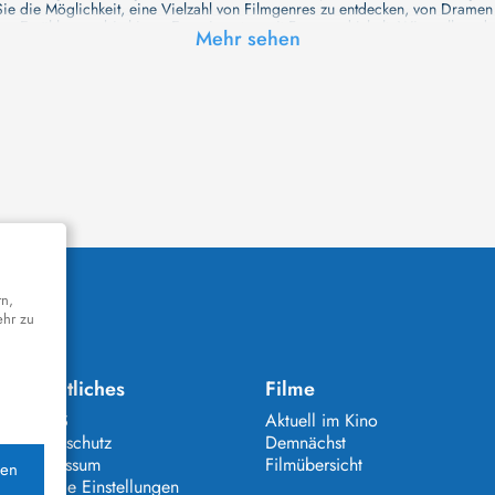
e die Möglichkeit, eine Vielzahl von Filmgenres zu entdecken, von Drame
en Erzählungen bis hin zu Experimenten mit Form und Inhalt. Wir wollen, das
Mehr sehen
inaus bemühen wir uns, Meisterwerke des unabhängigen Kinos zu zeigen, di
öglichkeiten für alle Filmliebhaber bietet. Wir laden Sie ein, unsere Datenb
deren Welt werden, die Sie erkunden können!
me laden wir Sie dazu ein, Informationen über Ihre Lieblingskünstler zu entd
aben. Von den größten Stars der Welt bis hin zu vielversprechenden Talente
ie Ihrer Lieblingsschauspieler erkunden und herausfinden, mit wem sie das 
ße Hollywood-Produktionen oder intimere, unabhängige Filme interessieren, 
unsere Datenbank nicht nur umfassend, sondern auch immer aktuell ist, so da
 und ihr filmisches Schaffen vertiefen, was das Ansehen von Filmen zu einem
n Werke zu entdecken!
remiere in einem hochmodernen Kinosaal haben oder die Atmosphäre eines k
n cinetixx Filme laden Sie ein, sich über das Programm der verschiedenen K
orm können Sie ganz einfach herausfinden, welches Kino in Ihrer Nähe die n
k bietet eine Vielzahl von Informationen über Kinos, vom Standort bis zu den
Rechtliches
Filme
rchsuchen - alle Informationen, die Sie benötigen, finden Sie bei uns. Pla
AGBS
Aktuell im Kino
Datenschutz
Demnächst
eren zu versorgen. Besuchen Sie unsere Website regelmäßig, um über die he
Impressum
Filmübersicht
die ganze Familie interessieren, auf unserer Website finden Sie immer die 
Cookie Einstellungen
nen Sie schnell und einfach herausfinden, welche Filme es in nächster Zeit z