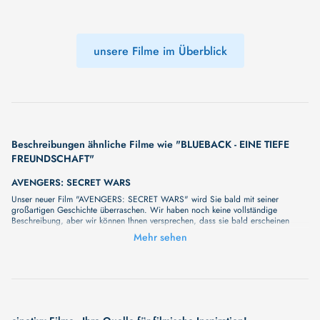
unsere Filme im Überblick
Beschreibungen ähnliche Filme wie "BLUEBACK - EINE TIEFE
FREUNDSCHAFT"
AVENGERS: SECRET WARS
Unser neuer Film "AVENGERS: SECRET WARS" wird Sie bald mit seiner
großartigen Geschichte überraschen. Wir haben noch keine vollständige
Beschreibung, aber wir können Ihnen versprechen, dass sie bald erscheinen
wird. Eine fesselnde Handlung, ungewöhnliche Charaktere und unerforschte
Mehr sehen
Geheimnisse erwarten Sie in unserem Film. Bleiben Sie dran für etwas
Besonderes - wir werden jede Minute mehr Details enthüllen!
STAR WARS: STARFIGHTER
Unser neuer Film "STAR WARS: STARFIGHTER" wird Sie bald mit seiner
großartigen Geschichte überraschen. Wir haben noch keine vollständige
Beschreibung, aber wir können Ihnen versprechen, dass sie bald erscheinen
wird. Eine fesselnde Handlung, ungewöhnliche Charaktere und unerforschte