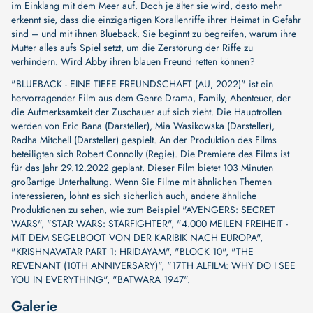
im Einklang mit dem Meer auf. Doch je älter sie wird, desto mehr
erkennt sie, dass die einzigartigen Korallenriffe ihrer Heimat in Gefahr
sind – und mit ihnen Blueback. Sie beginnt zu begreifen, warum ihre
Mutter alles aufs Spiel setzt, um die Zerstörung der Riffe zu
verhindern. Wird Abby ihren blauen Freund retten können?
"BLUEBACK - EINE TIEFE FREUNDSCHAFT (AU, 2022)" ist ein
hervorragender Film aus dem Genre Drama, Family, Abenteuer, der
die Aufmerksamkeit der Zuschauer auf sich zieht. Die Hauptrollen
werden von
Eric Bana (Darsteller)
,
Mia Wasikowska (Darsteller)
,
Radha Mitchell (Darsteller)
gespielt. An der Produktion des Films
beteiligten sich
Robert Connolly (Regie)
. Die Premiere des Films ist
für das Jahr 29.12.2022 geplant. Dieser Film bietet 103 Minuten
großartige Unterhaltung. Wenn Sie Filme mit ähnlichen Themen
interessieren, lohnt es sich sicherlich auch, andere ähnliche
Produktionen zu sehen, wie zum Beispiel
"AVENGERS: SECRET
WARS"
,
"STAR WARS: STARFIGHTER"
,
"4.000 MEILEN FREIHEIT -
MIT DEM SEGELBOOT VON DER KARIBIK NACH EUROPA"
,
"KRISHNAVATAR PART 1: HRIDAYAM"
,
"BLOCK 10"
,
"THE
REVENANT (10TH ANNIVERSARY)"
,
"17TH ALFILM: WHY DO I SEE
YOU IN EVERYTHING"
,
"BATWARA 1947"
.
Galerie