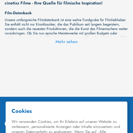
cinetixx Filme - Ihre Quelle für filmische Inspiration!
Film-Datenbank
Unsere umfangreiche Filmdatenbank ist eine wahre Fundgrube für Filmliebhaber.
Sie enthält nicht nur Kinoklassiker, die das Publikum seit langem begeistern,
sondern auch die neuesten Produktionen, die die Kunst des Filmemachens weiter
voranbringen. Ob Sie nun epische Meisterwerke mit großen Budgets oder
subtile, intime Independent-Filme bevorzugen, unsere Datenbank bietet eine Fülle
Mehr sehen
von Inhalten, die Ihr Herz und Ihren Geist berühren werden. Beim Durchstöbern
unserer Angebote haben Sie die Möglichkeit, eine Vielzahl von Filmgenres zu
entdecken, von Dramen über Komödien und Horrorfilme bis hin zu Romanzen.
Auch die Erkundung verschiedener Regiestile kommt nicht zu kurz, von
klassischen Erzählungen bis hin zu Experimenten mit Form und Inhalt. Wir
wollen, dass unsere Plattform mehr ist als nur ein Ort, an dem man beliebte
Hollywood-Hits findet. Natürlich gibt es auch diese, aber darüber hinaus
bemühen wir uns, Meisterwerke des unabhängigen Kinos zu zeigen, die von den
Mainstream-Medien oft nicht gewürdigt werden. Aus diesem Grund ist cinetixx
Filme ein Ort, der eine Fülle von Perspektiven und Möglichkeiten für alle
Filmliebhaber bietet. Wir laden Sie ein, unsere Datenbank zu erforschen, neue
Titel zu entdecken und versteckte Filmperlen zu entdecken. Lassen Sie die
Kinematographie zu einer noch faszinierenderen Welt werden, die Sie erkunden
können!
Schauspieler-Datenbank
Schauspieler sind das Herz und die Seele eines Films. Bei cinetixx Filme laden
wir Sie dazu ein, Informationen über Ihre Lieblingskünstler zu entdecken. Bei uns
finden Sie heraus, in welchen Filmen sie mitgewirkt haben, mit wem sie
gearbeitet haben und welche Rollen sie gespielt haben. Von den größten Stars