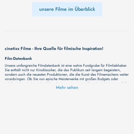
unsere Filme im Überblick
cinetixx Filme - Ihre Quelle für filmische Inspiration!
Film-Datenbank
Unsere umfangreiche Filmdatenbank ist eine wahre Fundgrube für Filmliebhaber.
Sie enthält nicht nur Kinoklassiker, die das Publikum seit langem begeistern,
sondern auch die neuesten Produktionen, die die Kunst des Filmemachens weiter
voranbringen. Ob Sie nun epische Meisterwerke mit großen Budgets oder
subtile, intime Independent-Filme bevorzugen, unsere Datenbank bietet eine Fülle
Mehr sehen
von Inhalten, die Ihr Herz und Ihren Geist berühren werden. Beim Durchstöbern
unserer Angebote haben Sie die Möglichkeit, eine Vielzahl von Filmgenres zu
entdecken, von Dramen über Komödien und Horrorfilme bis hin zu Romanzen.
Auch die Erkundung verschiedener Regiestile kommt nicht zu kurz, von
klassischen Erzählungen bis hin zu Experimenten mit Form und Inhalt. Wir
wollen, dass unsere Plattform mehr ist als nur ein Ort, an dem man beliebte
Hollywood-Hits findet. Natürlich gibt es auch diese, aber darüber hinaus
bemühen wir uns, Meisterwerke des unabhängigen Kinos zu zeigen, die von den
Mainstream-Medien oft nicht gewürdigt werden. Aus diesem Grund ist cinetixx
Filme ein Ort, der eine Fülle von Perspektiven und Möglichkeiten für alle
Filmliebhaber bietet. Wir laden Sie ein, unsere Datenbank zu erforschen, neue