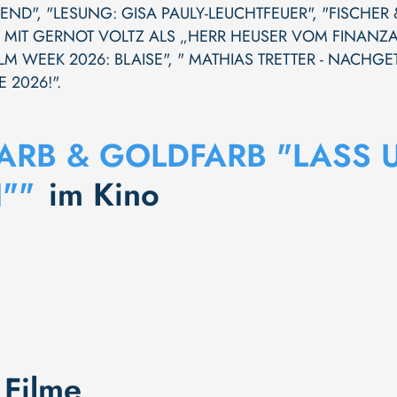
BEND"
,
"LESUNG: GISA PAULY-LEUCHTFEUER"
,
"FISCHER 
6 MIT GERNOT VOLTZ ALS „HERR HEUSER VOM FINANZ
ILM WEEK 2026: BLAISE"
,
" MATHIAS TRETTER - NACHGET
 2026!"
.
ARB & GOLDFARB "LASS 
""
im Kino
 Filme