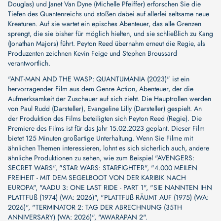
Douglas) und Janet Van Dyne (Michelle Pfeiffer) erforschen Sie die
Tiefen des Quantenreichs und stoßen dabei auf allerlei seltsame neue
Kreaturen. Auf sie wartet ein episches Abenteuer, das alle Grenzen
sprengt, die sie bisher für möglich hielten, und sie schließlich zu Kang
(Jonathan Majors) führt. Peyton Reed übernahm erneut die Regie, als
Produzenten zeichnen Kevin Feige und Stephen Broussard
verantwortlich.
"ANT-MAN AND THE WASP: QUANTUMANIA (2023)" ist ein
hervorragender Film aus dem Genre Action, Abenteuer, der die
Aufmerksamkeit der Zuschauer auf sich zieht. Die Hauptrollen werden
von
Paul Rudd (Darsteller)
,
Evangeline Lilly (Darsteller)
gespielt. An
der Produktion des Films beteiligten sich
Peyton Reed (Regie)
. Die
Premiere des Films ist für das Jahr 15.02.2023 geplant. Dieser Film
bietet 125 Minuten großartige Unterhaltung. Wenn Sie Filme mit
ähnlichen Themen interessieren, lohnt es sich sicherlich auch, andere
ähnliche Produktionen zu sehen, wie zum Beispiel
"AVENGERS:
SECRET WARS"
,
"STAR WARS: STARFIGHTER"
,
"4.000 MEILEN
FREIHEIT - MIT DEM SEGELBOOT VON DER KARIBIK NACH
EUROPA"
,
"AADU 3: ONE LAST RIDE - PART 1"
,
"SIE NANNTEN IHN
PLATTFUß (1974) (WA: 2026)"
,
"PLATTFUß RÄUMT AUF (1975) (WA:
2026)"
,
"TERMINATOR 2: TAG DER ABRECHNUNG (35TH
ANNIVERSARY) (WA: 2026)"
,
"AWARAPAN 2"
.