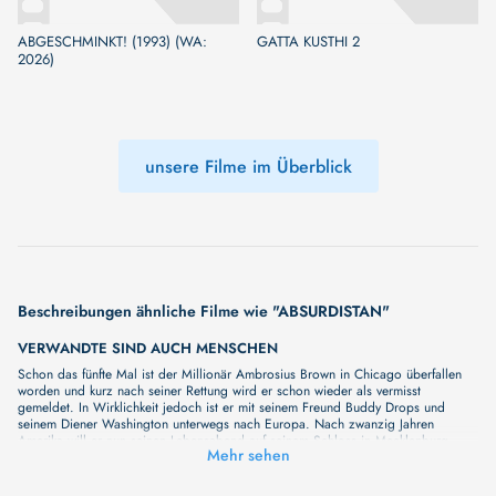
ABGESCHMINKT! (1993) (WA:
GATTA KUSTHI 2
2026)
unsere Filme im Überblick
Beschreibungen ähnliche Filme wie "ABSURDISTAN"
VERWANDTE SIND AUCH MENSCHEN
Schon das fünfte Mal ist der Millionär Ambrosius Brown in Chicago überfallen
worden und kurz nach seiner Rettung wird er schon wieder als vermisst
gemeldet. In Wirklichkeit jedoch ist er mit seinem Freund Buddy Drops und
seinem Diener Washington unterwegs nach Europa. Nach zwanzig Jahren
Amerika will er nun seinen Lebensabend auf seinem Schloss in Mecklenburg
Mehr sehen
verbringen. Da meldet die Presse den Fund einer Planke seiner Yacht „Star of
Chicago“. Die Nachricht vom traurigen Ende des Millionärs löst eine wilde Jagd
nach dem Erbe aus…