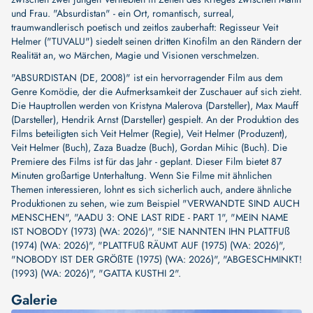
und Frau. "Absurdistan" - ein Ort, romantisch, surreal,
traumwandlerisch poetisch und zeitlos zauberhaft: Regisseur Veit
Helmer ("TUVALU") siedelt seinen dritten Kinofilm an den Rändern der
Realität an, wo Märchen, Magie und Visionen verschmelzen.
"ABSURDISTAN (DE, 2008)" ist ein hervorragender Film aus dem
Genre Komödie, der die Aufmerksamkeit der Zuschauer auf sich zieht.
Die Hauptrollen werden von
Kristyna Malerova (Darsteller)
,
Max Mauff
(Darsteller)
,
Hendrik Arnst (Darsteller)
gespielt. An der Produktion des
Films beteiligten sich
Veit Helmer (Regie)
,
Veit Helmer (Produzent)
,
Veit Helmer (Buch)
,
Zaza Buadze (Buch)
,
Gordan Mihic (Buch)
. Die
Premiere des Films ist für das Jahr - geplant. Dieser Film bietet 87
Minuten großartige Unterhaltung. Wenn Sie Filme mit ähnlichen
Themen interessieren, lohnt es sich sicherlich auch, andere ähnliche
Produktionen zu sehen, wie zum Beispiel
"VERWANDTE SIND AUCH
MENSCHEN"
,
"AADU 3: ONE LAST RIDE - PART 1"
,
"MEIN NAME
IST NOBODY (1973) (WA: 2026)"
,
"SIE NANNTEN IHN PLATTFUß
(1974) (WA: 2026)"
,
"PLATTFUß RÄUMT AUF (1975) (WA: 2026)"
,
"NOBODY IST DER GRÖßTE (1975) (WA: 2026)"
,
"ABGESCHMINKT!
(1993) (WA: 2026)"
,
"GATTA KUSTHI 2"
.
Galerie