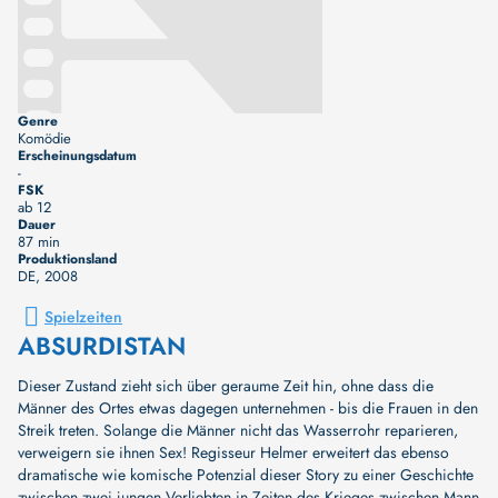
Genre
Komödie
Erscheinungsdatum
-
FSK
ab 12
Dauer
87 min
Produktionsland
DE
, 2008
Spielzeiten
ABSURDISTAN
Dieser Zustand zieht sich über geraume Zeit hin, ohne dass die
Männer des Ortes etwas dagegen unternehmen - bis die Frauen in den
Streik treten. Solange die Männer nicht das Wasserrohr reparieren,
verweigern sie ihnen Sex! Regisseur Helmer erweitert das ebenso
dramatische wie komische Potenzial dieser Story zu einer Geschichte
zwischen zwei jungen Verliebten in Zeiten des Krieges zwischen Mann