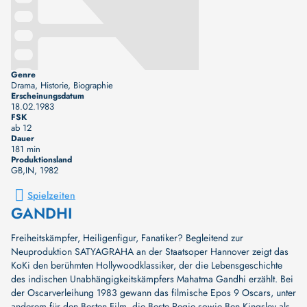
Genre
Drama, Historie, Biographie
Erscheinungsdatum
18.02.1983
FSK
ab 12
Dauer
181 min
Produktionsland
GB,IN
, 1982
Spielzeiten
GANDHI
Freiheitskämpfer, Heiligenfigur, Fanatiker? Begleitend zur
Neuproduktion SATYAGRAHA an der Staatsoper Hannover zeigt das
KoKi den berühmten Hollywoodklassiker, der die Lebensgeschichte
des indischen Unabhängigkeitskämpfers Mahatma Gandhi erzählt. Bei
der Oscarverleihung 1983 gewann das filmische Epos 9 Oscars, unter
anderem für den Besten Film, die Beste Regie sowie Ben Kingsley als