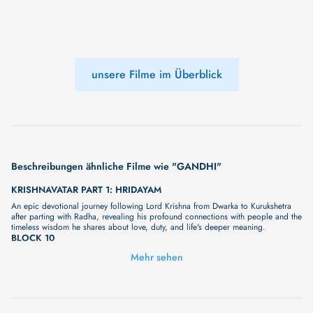
unsere Filme im Überblick
Beschreibungen ähnliche Filme wie "GANDHI"
KRISHNAVATAR PART 1: HRIDAYAM
An epic devotional journey following Lord Krishna from Dwarka to Kurukshetra
after parting with Radha, revealing his profound connections with people and the
timeless wisdom he shares about love, duty, and life's deeper meaning.
BLOCK 10
Unser neuer Film "BLOCK 10" wird Sie bald mit seiner großartigen Geschichte
Mehr sehen
überraschen. Wir haben noch keine vollständige Beschreibung, aber wir können
Ihnen versprechen, dass sie bald erscheinen wird. Eine fesselnde Handlung,
ungewöhnliche Charaktere und unerforschte Geheimnisse erwarten Sie in
unserem Film. Bleiben Sie dran für etwas Besonderes - wir werden jede Minute
mehr Details enthüllen!