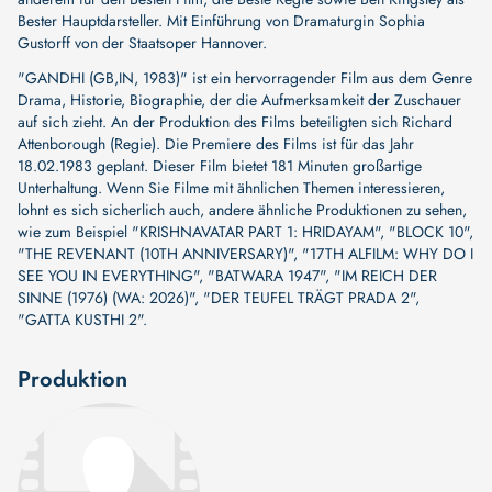
Bester Hauptdarsteller. Mit Einführung von Dramaturgin Sophia
Gustorff von der Staatsoper Hannover.
"GANDHI (GB,IN, 1983)" ist ein hervorragender Film aus dem Genre
Drama, Historie, Biographie, der die Aufmerksamkeit der Zuschauer
auf sich zieht. An der Produktion des Films beteiligten sich
Richard
Attenborough (Regie)
. Die Premiere des Films ist für das Jahr
18.02.1983 geplant. Dieser Film bietet 181 Minuten großartige
Unterhaltung. Wenn Sie Filme mit ähnlichen Themen interessieren,
lohnt es sich sicherlich auch, andere ähnliche Produktionen zu sehen,
wie zum Beispiel
"KRISHNAVATAR PART 1: HRIDAYAM"
,
"BLOCK 10"
,
"THE REVENANT (10TH ANNIVERSARY)"
,
"17TH ALFILM: WHY DO I
SEE YOU IN EVERYTHING"
,
"BATWARA 1947"
,
"IM REICH DER
SINNE (1976) (WA: 2026)"
,
"DER TEUFEL TRÄGT PRADA 2"
,
"GATTA KUSTHI 2"
.
Produktion