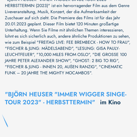
HERBSTTERMIN (2023)" ist ein hervorragender Film aus dem Genre
Liveveranstaltung, Musik, Konzert, der die Aufmerksamkeit der
Zuschauer auf sich zieht. Die Premiere des Films ist für das Jahr
20.01.2023 geplant. Dieser Film bietet 120 Minuten großartige
Unterhaltung. Wenn Sie Filme mit ähnlichen Themen interessieren,
lohnt es sich sicherlich auch, andere ähnliche Produktionen zu sehen,
wie zum Beispiel
"FREITAG LIVE: FEE BREMBECK - HOW TO FRAU"
,
"FISCHER & JUNG: MÄDELSABEND"
,
"LESUNG: GISA PAULY-
LEUCHTFEUER"
,
"10,000 MILES FROM OSLO"
,
"DIE GROSSE 100
JAHRE PETER ALEXANDER SHOW"
,
"GHOST: 2 BIG TO RIG"
,
"FISCHER & JUNG - INNEN 20, AUßEN RANZIG"
,
"CINEMATIC
FUNK – 20 JAHRE THE MIGHTY MOCAMBOS"
.
"BJÖRN HEUSER "IMMER WIGGER SINGE-
TOUR 2023" - HERBSTTERMIN"
im Kino