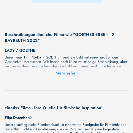
Beschreibungen ähnliche Filme wie "GOETHES ERBEN - X
BAYREUTH 2022"
LADY / GOETHE
Unser neuer Film "LADY / GOETHE" wird Sie bald mit seiner großartigen
Geschichte überraschen. Wir haben noch keine vollständige Beschreibung, aber
wir können Ihnen versprechen, dass sie bald erscheinen wird. Eine fesselnde
Handlung, ungewöhnliche Charaktere und unerforschte Geheimnisse erwarten Sie
Mehr sehen
in unserem Film. Bleiben Sie dran für etwas Besonderes - wir werden jede Minute
mehr Details enthüllen!
GOETHE!
Mit seiner mitreißenden Geschichte von Liebe, Tod und Kunst ist Goethe! ein
Kinofilm, der das verstaubte Bild einer deutschen Legende in neuen Farben
leuchten lässt. Philipp Stölzl inszeniert sein erstes Projekt nach dem
preisgekrönten Bergsteigerdrama Nordwand intensiv, komisch und berührend vor
cinetixx Filme - Ihre Quelle für filmische Inspiration!
den mit großem Aufwand realistisch nachgezeichneten Panoramen des 18.
Jahrhunderts. Im Mittelpunkt steht der 22-jährige spätere Dichterfürst Johann
Film-Datenbank
Goethe, der sich unsterblich in die junge Lotte Buff verliebt, sie inspiriert ihn zu
seinem Briefroman Die "Leiden des jungen Werther", der ihn mit einem Schlag
Unsere umfangreiche Filmdatenbank ist eine wahre Fundgrube für Filmliebhaber.
zum ersten Literaturstar Europas macht. Produzent ist Christoph Müller (Sophie
Sie enthält nicht nur Kinoklassiker, die das Publikum seit langem begeistern,
Scholl, Whisky mit Wodka). "Goethe!" ist hochkarätig besetzt mit Alexander