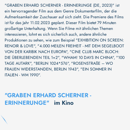
"GRABEN ERHARD SCHERNER - ERINNERUNGE (DE, 2023)" ist
ein hervorragender Film aus dem Genre Dokumentarfilm, der die
Aufmerksamkeit der Zuschauer auf sich zieht. Die Premiere des Films
ist für das Jahr 11.02.2023 geplant. Dieser Film bietet 79 Minuten
großartige Unterhaltung. Wenn Sie Filme mit ähnlichen Themen
interessieren, lohnt es sich sicherlich auch, andere ähnliche
Produktionen zu sehen, wie zum Beispiel
"EXHIBITION ON SCREEN:
RENOIR & LOVE"
,
"4.000 MEILEN FREIHEIT - MIT DEM SEGELBOOT
VON DER KARIBIK NACH EUROPA"
,
"CINE CLUB MARC BLOCH:
DIE ÜBERLEBENDEN TEIL 1+2"
,
"WHAM! 10 DAYS IN CHINA"
,
"100
TAGE AUTARK"
,
"BERLIN 1024*576"
,
"ROSENSTRAßE – WO
FRAUEN WIDERSTANDEN, BERLIN 1943"
,
"EIN SOMMER IN
ITALIEN - WM 1990"
.
"GRABEN ERHARD SCHERNER -
ERINNERUNGE"
im Kino