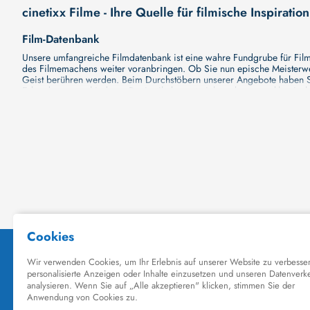
cinetixx Filme - Ihre Quelle für filmische Inspiration
Film-Datenbank
Unsere umfangreiche Filmdatenbank ist eine wahre Fundgrube für Filmli
des Filmemachens weiter voranbringen. Ob Sie nun epische Meisterwerk
Geist berühren werden. Beim Durchstöbern unserer Angebote haben Si
Erkundung verschiedener Regiestile kommt nicht zu kurz, von klassisch
Hollywood-Hits findet. Natürlich gibt es auch diese, aber darüber h
Grund ist cinetixx Filme ein Ort, der eine Fülle von Perspektiven und M
entdecken. Lassen Sie die Kinematographie zu einer noch faszinieren
Schauspieler-Datenbank
Schauspieler sind das Herz und die Seele eines Films. Bei cinetixx Fil
haben, mit wem sie gearbeitet haben und welche Rollen sie gespielt h
ständig aktualisiert. Mit unserer Ressource können Sie die Filmograf
ihre denkwürdigen Auftritte hatten. Ganz gleich, ob Sie sich für gro
in ihre Karriere und ihre Arbeit. cinetixx Filme achtet darauf, dass 
hinzufügen. Mit uns können Sie Ihr Wissen über Ihre Lieblingskünstler
Datenbank mit Schauspielern zu erkunden und ihre außergewöhnliche
Kino-Datenbank
Planen Sie bald einen Kinobesuch? Ob Sie nun Lust auf eine große P
Kinodatenbank finden Sie alle Informationen, die Sie brauchen. Wir vo
Filme zu sehen und Ihre Tickets online zu buchen. Dank unserer Plattf
Independent-Filmen oder Klassikern spezialisiert hat. Unsere Datenban