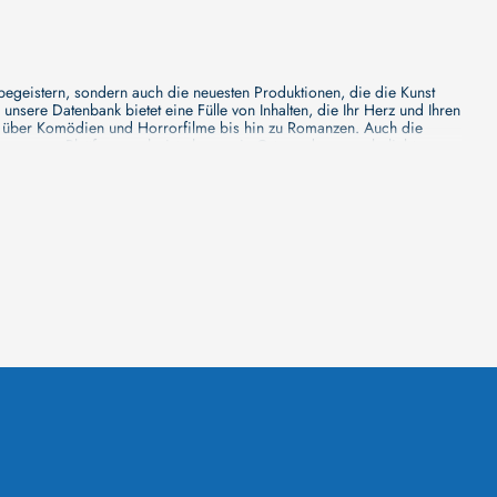
 begeistern, sondern auch die neuesten Produktionen, die die Kunst
sere Datenbank bietet eine Fülle von Inhalten, die Ihr Herz und Ihren
n über Komödien und Horrorfilme bis hin zu Romanzen. Auch die
s unsere Plattform mehr ist als nur ein Ort, an dem man beliebte
e von den Mainstream-Medien oft nicht gewürdigt werden. Aus diesem
ank zu erforschen, neue Titel zu entdecken und versteckte Filmperlen zu
ecken. Bei uns finden Sie heraus, in welchen Filmen sie mitgewirkt
n - unsere Datenbank der Schauspieler ist umfangreich und wird
Vergnügen hatten, zusammenzuarbeiten und in welchen Produktionen sie
unsere Schauspieler-Datenbank bietet Ihnen einen umfassenden Einblick
ss wir regelmäßig neue Informationen über Filme und Schauspieler
 noch faszinierenderen Erlebnis macht. Wir laden Sie ein, unsere
leinen, gemütlichen Kinos erleben möchten, in unserer
inos zu informieren, Ihren Lieblingssaal auszuwählen, die aktuellen
euesten Blockbuster zeigt und welches sich auf die Vorführung von
 Vorführzeiten. Mit cinetixx Filme können Sie Ihren Kinobesuch ganz