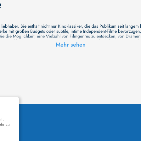
!
ebhaber. Sie enthält nicht nur Kinoklassiker, die das Publikum seit langem
e mit großen Budgets oder subtile, intime Independent-Filme bevorzugen, un
e die Möglichkeit, eine Vielzahl von Filmgenres zu entdecken, von Drame
en Erzählungen bis hin zu Experimenten mit Form und Inhalt. Wir wollen, das
Mehr sehen
inaus bemühen wir uns, Meisterwerke des unabhängigen Kinos zu zeigen, di
öglichkeiten für alle Filmliebhaber bietet. Wir laden Sie ein, unsere Datenb
deren Welt werden, die Sie erkunden können!
me laden wir Sie dazu ein, Informationen über Ihre Lieblingskünstler zu entd
aben. Von den größten Stars der Welt bis hin zu vielversprechenden Talente
ie Ihrer Lieblingsschauspieler erkunden und herausfinden, mit wem sie das 
ße Hollywood-Produktionen oder intimere, unabhängige Filme interessieren, 
unsere Datenbank nicht nur umfassend, sondern auch immer aktuell ist, so da
 und ihr filmisches Schaffen vertiefen, was das Ansehen von Filmen zu einem
n Werke zu entdecken!
remiere in einem hochmodernen Kinosaal haben oder die Atmosphäre eines k
n cinetixx Filme laden Sie ein, sich über das Programm der verschiedenen K
orm können Sie ganz einfach herausfinden, welches Kino in Ihrer Nähe die n
k bietet eine Vielzahl von Informationen über Kinos, vom Standort bis zu den