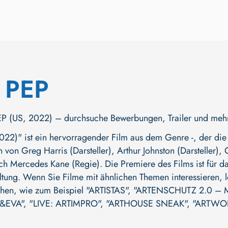
 PEP
 (US, 2022) – durchsuche Bewerbungen, Trailer und mehr. Je
22)" ist ein hervorragender Film aus dem Genre -, der die 
en von
Greg Harris (Darsteller)
,
Arthur Johnston (Darsteller)
,
ich
Mercedes Kane (Regie)
. Die Premiere des Films ist für d
ltung. Wenn Sie Filme mit ähnlichen Themen interessieren, l
ehen, wie zum Beispiel
"ARTISTAS"
,
"ARTENSCHUTZ 2.0 – 
&EVA"
,
"LIVE: ARTIMPRO"
,
"ARTHOUSE SNEAK"
,
"ARTWOR