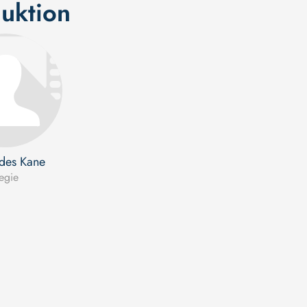
uktion
des Kane
egie