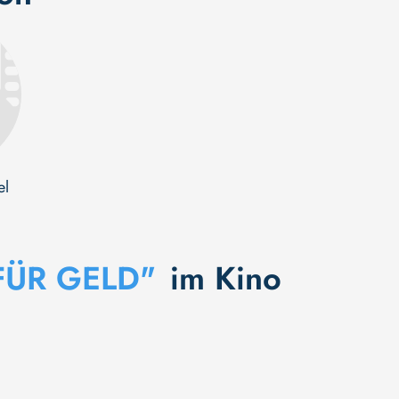
el
FÜR GELD"
im Kino